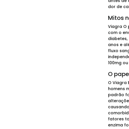
antes de 
dor de ca
Mitos 
Viagra O 
com o env
diabetes,
anos e al
fluxo san
independ
100mg ou 
O pape
O Viagra 
homens ma
padrão fa
alteraçõe
causando 
comorbida
fatores t
enzima fo