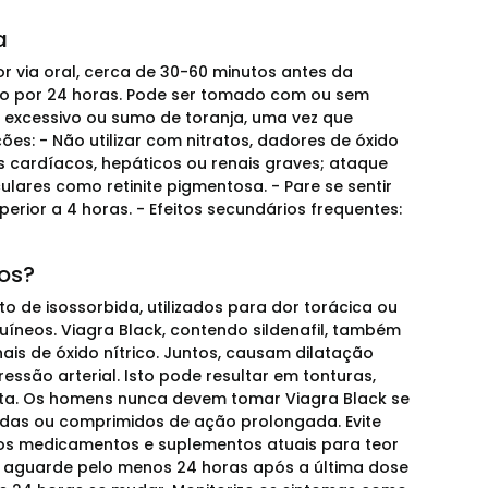
a
r via oral, cerca de 30-60 minutos antes da
do por 24 horas. Pode ser tomado com ou sem
l excessivo ou sumo de toranja, uma vez que
es: - Não utilizar com nitratos, dadores de óxido
as cardíacos, hepáticos ou renais graves; ataque
lares como retinite pigmentosa. - Pare se sentir
rior a 4 horas. - Efeitos secundários frequentes:
os?
ato de isossorbida, utilizados para dor torácica ou
uíneos. Viagra Black, contendo sildenafil, também
is de óxido nítrico. Juntos, causam dilatação
ssão arterial. Isto pode resultar em tonturas,
ita. Os homens nunca devem tomar Viagra Black se
madas ou comprimidos de ação prolongada. Evite
s os medicamentos e suplementos atuais para teor
e, aguarde pelo menos 24 horas após a última dose