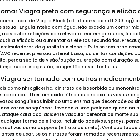
omar Viagra preto com segurança e eficáci
omprimido de Viagra Black (citrato de sildenafil 200 mg) po
e sexual. Engula inteiro com água. Não exceda um comprimi
, mas evitar refeições com elevado teor em gorduras, álcoo
uzir a eficácia ou aumentar os efeitos secundários. Precauçõ
u estimuladores de guanilato ciclase. - Evite se tem problem
AVC recente; pressão arterial baixa; ou certas condições ocu
ito, perda súbita de visão/oução ou ereção com duração supe
beça, rubor, indigestão, congestão nasal, tonturas.
 Viagra ser tomado com outros medicament
tais como nitroglicerina, dinitrato de isosorbida ou mononitr
 cardíacos, libertam óxido nítrico que relaxa os vasos sang
 vasos sanguíneos inibindo uma enzima que decompõe os sina
 dos vasos sanguíneos, levando a uma perigosa queda na pre
 ataque cardíaco, acidente vascular cerebral ou morte súb
m qualquer forma de nitrato, incluindo adesivos, sprays, po
creativas como poppers (nitrato de amilo). Verifique todo
o antes de usar. Se os nitratos foram tomados recentement