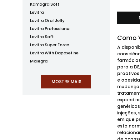
Kamagra Soft
Levitra
Levitra Oral Jelly
Levitra Professional
Como V
Levitra Soft
Levitra Super Force
A disponi
Levitra With Dapoxetine
consciênc
farmácias
Malegra
para a DE
proativos
e obesida
mudanças 
tratament
expandindo
genéricos
injeções,
em que pr
esta norm
relacion
de acons