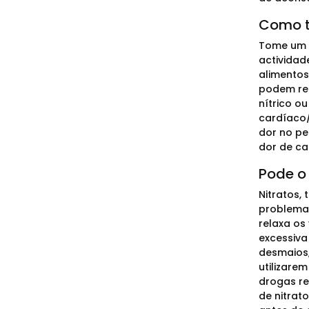
Como t
Tome um c
actividad
alimentos
podem red
nítrico o
cardíaco/
dor no pe
dor de ca
Pode o
Nitratos, 
problemas
relaxa os
excessiva
desmaios,
utilizare
drogas re
de nitrat