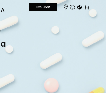
GA
e
ra