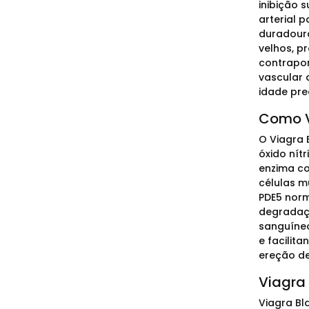
inibição 
arterial 
duradoura
velhos, p
contrapon
vascular 
idade pre
Como V
O Viagra 
óxido nít
enzima co
células m
PDE5 norm
degradaçã
sanguíneo
e facilit
ereção de
Viagra
Viagra Bl