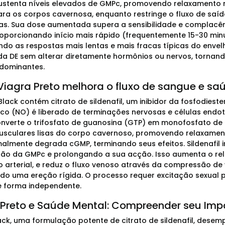
sustenta níveis elevados de GMPc, promovendo relaxamento 
para os corpos cavernosa, enquanto restringe o fluxo de saí
s. Sua dose aumentada supera a sensibilidade e complacê
roporcionando início mais rápido (frequentemente 15-30 min
do as respostas mais lentas e mais fracas típicas do envel
da DE sem alterar diretamente hormônios ou nervos, tornando
dominantes.
iagra Preto melhora o fluxo de sangue e sa
Black contém citrato de sildenafil, um inibidor da fosfodieste
rico (NO) é liberado de terminações nervosas e células endote
nverte o trifosfato de guanosina (GTP) em monofosfato de
usculares lisas do corpo cavernoso, promovendo relaxament
almente degrada cGMP, terminando seus efeitos. Sildenafil i
o da GMPc e prolongando a sua acção. Isso aumenta o rel
 arterial, e reduz o fluxo venoso através da compressão de 
ando uma ereção rígida. O processo requer excitação sexual pa
 forma independente.
 Preto e Saúde Mental: Compreender seu Imp
ack, uma formulação potente de citrato de sildenafil, desem