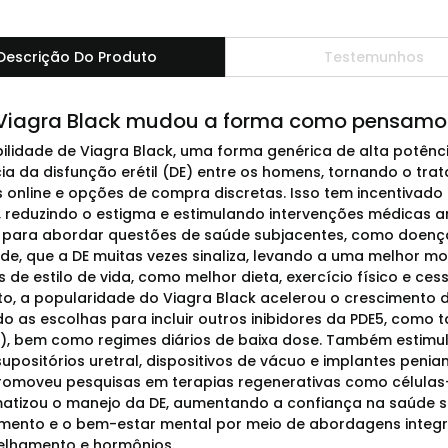
Descrição Do Produto
Testemunhos
iagra Black mudou a forma como pensamos
bilidade de Viagra Black, uma forma genérica de alta potênci
ia da disfunção erétil (DE) entre os homens, tornando o tra
 online e opções de compra discretas. Isso tem incentivado
, reduzindo o estigma e estimulando intervenções médicas 
 para abordar questões de saúde subjacentes, como doenças
de, que a DE muitas vezes sinaliza, levando a uma melhor mo
de estilo de vida, como melhor dieta, exercício físico e c
o, a popularidade do Viagra Black acelerou o crescimento 
 as escolhas para incluir outros inibidores da PDE5, como tad
), bem como regimes diários de baixa dose. Também estimu
 supositórios uretral, dispositivos de vácuo e implantes p
omoveu pesquisas em terapias regenerativas como células-
atizou o manejo da DE, aumentando a confiança na saúde s
amento e o bem-estar mental por meio de abordagens inte
elhamento e hormônios.