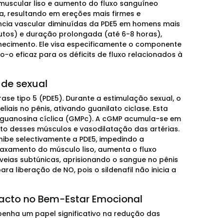
muscular liso e aumento do fluxo sanguíneo
da, resultando em ereções mais firmes e
ncia vascular diminuídas da PDE5 em homens mais
utos) e duração prolongada (até 6-8 horas),
hecimento. Ele visa especificamente o componente
-o eficaz para os déficits de fluxo relacionados à
úde sexual
rase tipo 5 (PDE5). Durante a estimulação sexual, o
liais no pênis, ativando guanilato ciclase. Esta
 guanosina cíclica (GMPc). A cGMP acumula-se em
o desses músculos e vasodilatação das artérias.
nibe selectivamente a PDE5, impedindo a
axamento do músculo liso, aumenta o fluxo
veias subtúnicas, aprisionando o sangue no pênis
ra liberação de NO, pois o sildenafil não inicia a
acto no Bem-Estar Emocional
penha um papel significativo na redução das