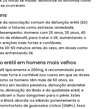
s 24 horas se mudar. Monitorize os sintomas como
 se ocorrerem.
uns
e da associação comum da disfunção erétil (ED)
ido a fatores como estresse, ansiedade,
e desempenho. Homens com 20 anos, 30 anos, 40
o de sildenafil, para tratar o DE, aumentando o
 ereções mais fortes e confiáveis,
te 30-60 minutos antes do sexo, em doses como
es enfrentando DE.
o erétil em homens mais velhos
nafil tipicamente a 200mg, é recomendado para
mais forte e confiável nos casos em que as doses
 Como os homens têm mais de 50 anos, as
rico em tecidos penianos, disfunção endotelial
, diminuição da libido e da qualidade erétil, e
dicam o fluxo sanguíneo para o pênis. Estes
gra Black aborda-os inibindo potentemente a
monofosfato de guanosina cíclica (GMPc). Essa