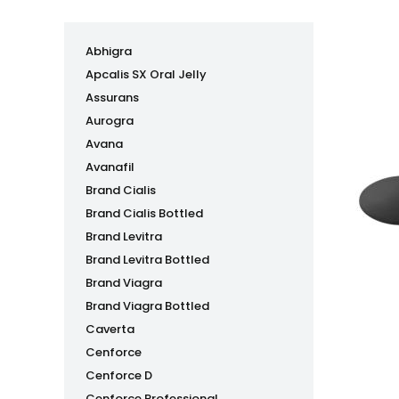
Abhigra
Apcalis SX Oral Jelly
Assurans
Aurogra
Avana
Avanafil
Brand Cialis
Brand Cialis Bottled
Brand Levitra
Brand Levitra Bottled
Brand Viagra
Brand Viagra Bottled
Caverta
Cenforce
Cenforce D
Cenforce Professional