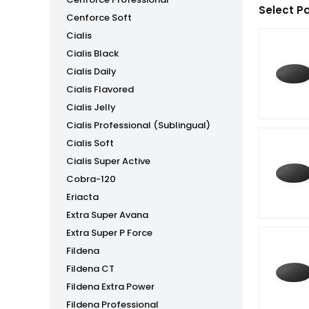
Select P
Cenforce Soft
Cialis
Cialis Black
Cialis Daily
Cialis Flavored
Cialis Jelly
Cialis Professional (Sublingual)
Cialis Soft
Cialis Super Active
Cobra-120
Eriacta
Extra Super Avana
Extra Super P Force
Fildena
Fildena CT
Fildena Extra Power
Fildena Professional