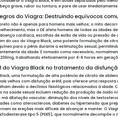
considerar o Viagra Black, e em doses separadas pelo meno
beça grave, rubor ou tontura, e pare de usar imediatamente
negros do Viagra: Destruindo equívocos com
preto não é apenas para homens mais velhos; o mito decorr
elhecimento, mas o DE afeta homens de todas as idades dev
 doença cardíaca, escolhas de estilo de vida ou pressão d
ém do uso do Viagra Black, uma potente formulação de citrat
guíneo para o pênis durante a estimulação sexual, permitindo
entemente da idade. É tomado como necessário, normalmen
200mg, trabalhando efetivamente por 4-6 horas em geraçõ
l do Viagra Black no tratamento da disfunçã
Black, uma formulação de alta potência de citrato de silde
is velhos com disfunção erétil, pois oferece uma resposta 
lham devido a declínios fisiológicos relacionados à idade.
s na saúde sexual incluem redução da produção de óxido nít
má dilatação vascular, diminuição dos níveis de testosterona
des como aterosclerose, diabetes ou hipertensão que preju
ornam as ereções mais difíceis de alcançar e manter. O Via
sfodiesterase tipo 5 (PDE5), que normalmente decompõe o 