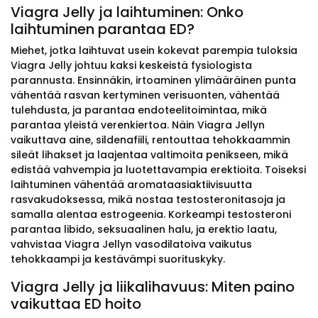
Viagra Jelly ja laihtuminen: Onko
laihtuminen parantaa ED?
Miehet, jotka laihtuvat usein kokevat parempia tuloksia
Viagra Jelly johtuu kaksi keskeistä fysiologista
parannusta. Ensinnäkin, irtoaminen ylimääräinen punta
vähentää rasvan kertyminen verisuonten, vähentää
tulehdusta, ja parantaa endoteelitoimintaa, mikä
parantaa yleistä verenkiertoa. Näin Viagra Jellyn
vaikuttava aine, sildenafiili, rentouttaa tehokkaammin
sileät lihakset ja laajentaa valtimoita penikseen, mikä
edistää vahvempia ja luotettavampia erektioita. Toiseksi
laihtuminen vähentää aromataasiaktiivisuutta
rasvakudoksessa, mikä nostaa testosteronitasoja ja
samalla alentaa estrogeenia. Korkeampi testosteroni
parantaa libido, seksuaalinen halu, ja erektio laatu,
vahvistaa Viagra Jellyn vasodilatoiva vaikutus
tehokkaampi ja kestävämpi suorituskyky.
Viagra Jelly ja liikalihavuus: Miten paino
vaikuttaa ED hoito