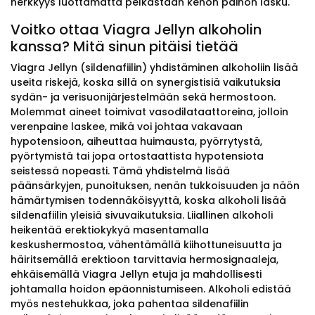
herkkyys luottamatta pelkästään kehon painon lasku.
Voitko ottaa Viagra Jellyn alkoholin
kanssa? Mitä sinun pitäisi tietää
Viagra Jellyn (sildenafiilin) yhdistäminen alkoholiin lisää
useita riskejä, koska sillä on synergistisiä vaikutuksia
sydän- ja verisuonijärjestelmään sekä hermostoon.
Molemmat aineet toimivat vasodilataattoreina, jolloin
verenpaine laskee, mikä voi johtaa vakavaan
hypotensioon, aiheuttaa huimausta, pyörrytystä,
pyörtymistä tai jopa ortostaattista hypotensiota
seistessä nopeasti. Tämä yhdistelmä lisää
päänsärkyjen, punoituksen, nenän tukkoisuuden ja näön
hämärtymisen todennäköisyyttä, koska alkoholi lisää
sildenafiilin yleisiä sivuvaikutuksia. Liiallinen alkoholi
heikentää erektiokykyä masentamalla
keskushermostoa, vähentämällä kiihottuneisuutta ja
häiritsemällä erektioon tarvittavia hermosignaaleja,
ehkäisemällä Viagra Jellyn etuja ja mahdollisesti
johtamalla hoidon epäonnistumiseen. Alkoholi edistää
myös nestehukkaa, joka pahentaa sildenafiilin