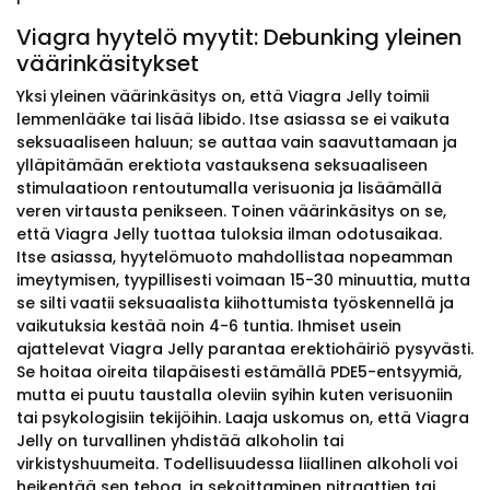
Viagra hyytelö myytit: Debunking yleinen
väärinkäsitykset
Yksi yleinen väärinkäsitys on, että Viagra Jelly toimii
lemmenlääke tai lisää libido. Itse asiassa se ei vaikuta
seksuaaliseen haluun; se auttaa vain saavuttamaan ja
ylläpitämään erektiota vastauksena seksuaaliseen
stimulaatioon rentoutumalla verisuonia ja lisäämällä
veren virtausta penikseen. Toinen väärinkäsitys on se,
että Viagra Jelly tuottaa tuloksia ilman odotusaikaa.
Itse asiassa, hyytelömuoto mahdollistaa nopeamman
imeytymisen, tyypillisesti voimaan 15-30 minuuttia, mutta
se silti vaatii seksuaalista kiihottumista työskennellä ja
vaikutuksia kestää noin 4-6 tuntia. Ihmiset usein
ajattelevat Viagra Jelly parantaa erektiohäiriö pysyvästi.
Se hoitaa oireita tilapäisesti estämällä PDE5-entsyymiä,
mutta ei puutu taustalla oleviin syihin kuten verisuoniin
tai psykologisiin tekijöihin. Laaja uskomus on, että Viagra
Jelly on turvallinen yhdistää alkoholin tai
virkistyshuumeita. Todellisuudessa liiallinen alkoholi voi
heikentää sen tehoa, ja sekoittaminen nitraattien tai