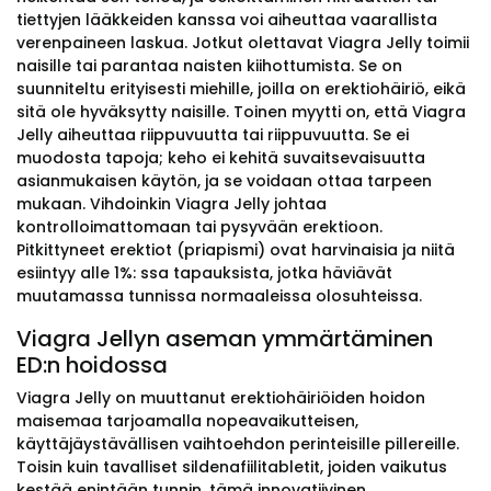
tiettyjen lääkkeiden kanssa voi aiheuttaa vaarallista
verenpaineen laskua. Jotkut olettavat Viagra Jelly toimii
naisille tai parantaa naisten kiihottumista. Se on
suunniteltu erityisesti miehille, joilla on erektiohäiriö, eikä
sitä ole hyväksytty naisille. Toinen myytti on, että Viagra
Jelly aiheuttaa riippuvuutta tai riippuvuutta. Se ei
muodosta tapoja; keho ei kehitä suvaitsevaisuutta
asianmukaisen käytön, ja se voidaan ottaa tarpeen
mukaan. Vihdoinkin Viagra Jelly johtaa
kontrolloimattomaan tai pysyvään erektioon.
Pitkittyneet erektiot (priapismi) ovat harvinaisia ja niitä
esiintyy alle 1%: ssa tapauksista, jotka häviävät
muutamassa tunnissa normaaleissa olosuhteissa.
Viagra Jellyn aseman ymmärtäminen
ED:n hoidossa
Viagra Jelly on muuttanut erektiohäiriöiden hoidon
maisemaa tarjoamalla nopeavaikutteisen,
käyttäjäystävällisen vaihtoehdon perinteisille pillereille.
Toisin kuin tavalliset sildenafiilitabletit, joiden vaikutus
kestää enintään tunnin, tämä innovatiivinen