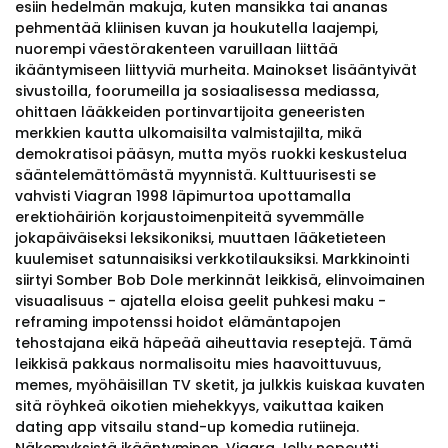
esiin hedelmän makuja, kuten mansikka tai ananas
pehmentää kliinisen kuvan ja houkutella laajempi,
nuorempi väestörakenteen varuillaan liittää
ikääntymiseen liittyviä murheita. Mainokset lisääntyivät
sivustoilla, foorumeilla ja sosiaalisessa mediassa,
ohittaen lääkkeiden portinvartijoita geneeristen
merkkien kautta ulkomaisilta valmistajilta, mikä
demokratisoi pääsyn, mutta myös ruokki keskustelua
sääntelemättömästä myynnistä. Kulttuurisesti se
vahvisti Viagran 1998 läpimurtoa upottamalla
erektiohäiriön korjaustoimenpiteitä syvemmälle
jokapäiväiseksi leksikoniksi, muuttaen lääketieteen
kuulemiset satunnaisiksi verkkotilauksiksi. Markkinointi
siirtyi Somber Bob Dole merkinnät leikkisä, elinvoimainen
visuaalisuus - ajatella eloisa geelit puhkesi maku -
reframing impotenssi hoidot elämäntapojen
tehostajana eikä häpeää aiheuttavia reseptejä. Tämä
leikkisä pakkaus normalisoitu mies haavoittuvuus,
memes, myöhäisillan TV sketit, ja julkkis kuiskaa kuvaten
sitä röyhkeä oikotien miehekkyys, vaikuttaa kaiken
dating app vitsailu stand-up komedia rutiineja.