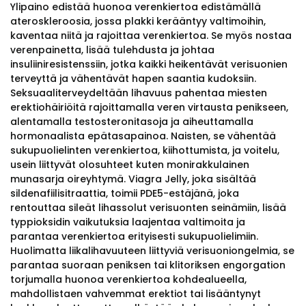
Ylipaino edistää huonoa verenkiertoa edistämällä
ateroskleroosia, jossa plakki kerääntyy valtimoihin,
kaventaa niitä ja rajoittaa verenkiertoa. Se myös nostaa
verenpainetta, lisää tulehdusta ja johtaa
insuliiniresistenssiin, jotka kaikki heikentävät verisuonien
terveyttä ja vähentävät hapen saantia kudoksiin.
Seksuaaliterveydeltään lihavuus pahentaa miesten
erektiohäiriöitä rajoittamalla veren virtausta penikseen,
alentamalla testosteronitasoja ja aiheuttamalla
hormonaalista epätasapainoa. Naisten, se vähentää
sukupuolielinten verenkiertoa, kiihottumista, ja voitelu,
usein liittyvät olosuhteet kuten monirakkulainen
munasarja oireyhtymä. Viagra Jelly, joka sisältää
sildenafiilisitraattia, toimii PDE5-estäjänä, joka
rentouttaa sileät lihassolut verisuonten seinämiin, lisää
typpioksidin vaikutuksia laajentaa valtimoita ja
parantaa verenkiertoa erityisesti sukupuolielimiin.
Huolimatta liikalihavuuteen liittyviä verisuoniongelmia, se
parantaa suoraan peniksen tai klitoriksen engorgation
torjumalla huonoa verenkiertoa kohdealueella,
mahdollistaen vahvemmat erektiot tai lisääntynyt