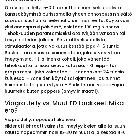
Ota Viagra Jelly 15-30 minuuttia ennen seksuaalista
kanssakäymistä puristamalla yhden annospussin sisältö
suoraan suuhun ja nielemällä se ilman vettä. Käytä vain
yksi annospussi päivässä, enintään 100 mg:n annos.
Tehokkuuden parantamiseksi ota tyhjään vatsaan tai
kevyen aterian jälkeen. Se vaatii seksuaalista
stimulaatiota, jotta vaikutus kestää jopa 4-6 tuntia. -
Raskas tai runsasrasvainen ateria, joka viivästyttää
imeytymistä. - Liiallinen alkoholi, joka vähentää
tehokkuutta ja lisää sivuvaikutuksia. - Greippi- tai
greippimehu, joka voimistaa - Lisäannokset 24 tunnin
kuluessa. - koneiden käyttö tai ajaminen, jos tunnet
huimausta tai pyörrytystä. - Yhdistetään vapaa-ajan
huumeita kuten poppers (amyylinitraatti).
Viagra Jelly vs. Muut ED Lääkkeet: Mikä
ero?
Viagra Jelly, nopeasti liukeneva
sildenafiilisitraattivalmiste, imeytyy kielen alle tai suun
kautta nopeammin noin 15-30 minuuttia ja kestää 4-6