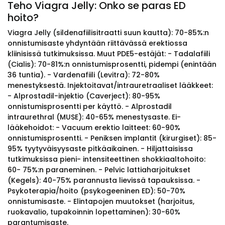
Teho Viagra Jelly: Onko se paras ED
hoito?
Viagra Jelly (sildenafiilisitraatti suun kautta): 70-85%:n
onnistumisaste yhdyntään riittävässä erektiossa
kliinisissä tutkimuksissa. Muut PDE5-estäjät: - Tadalafiili
(Cialis): 70-81%:n onnistumisprosentti, pidempi (enintään
36 tuntia). - Vardenafiili (Levitra): 72-80%
menestyksestä. Injektoitavat/intrauretraaliset lääkkeet:
- Alprostadil-injektio (Caverject): 80-95%
onnistumisprosentti per käyttö. - Alprostadil
intraurethral (MUSE): 40-65% menestysaste. Ei-
lääkehoidot: - Vacuum erektio laitteet: 60-90%
onnistumisprosentti. - Peniksen implantit (kirurgiset): 85-
95% tyytyväisyysaste pitkäaikainen. - Hiljattaisissa
tutkimuksissa pieni- intensiteettinen shokkiaaltohoito:
60- 75%:n paraneminen. - Pelvic lattiaharjoitukset
(Kegels): 40-75% parannusta lievissä tapauksissa. -
Psykoterapia/hoito (psykogeeninen ED): 50-70%
onnistumisaste. - Elintapojen muutokset (harjoitus,
ruokavalio, tupakoinnin lopettaminen): 30-60%
parantumisaste.