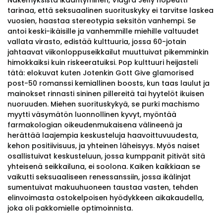
Näkemyksistä ikääntyminen, Viagra Jelly nopeutti
tarinaa, että seksuaalinen suorituskyky ei tarvitse laskea
vuosien, haastaa stereotypia seksitön vanhempi. Se
antoi keski-ikäisille ja vanhemmille miehille valtuudet
vallata virasto, edistää kulttuuria, jossa 60-jotain
jahtaavat viikonloppuseikkailut muuttuivat pikemminkin
himokkaiksi kuin riskeeratuiksi. Pop kulttuuri heijasteli
tätä: elokuvat kuten Jotenkin Gott Give glamorised
post-50 romanssi kemiallinen boosts, kun taas laulut ja
mainokset rinnasti sininen pillereitä tai hyytelöt ikuisen
nuoruuden. Miehen suorituskykyä, se purki machismo
myytti väsymätön luonnollinen kyvyt, myöntää
farmakologian oikeudenmukaisena välineenä ja
herättää laajempia keskusteluja haavoittuvuudesta,
kehon positiivisuus, ja yhteinen läheisyys. Myös naiset
osallistuivat keskusteluun, jossa kumppanit pitivät sitä
yhteisenä seikkailuna, ei soolona. Kaiken kaikkiaan se
vaikutti seksuaaliseen renessanssiin, jossa ikälinjat
sumentuivat makuuhuoneen taustaa vasten, tehden
elinvoimasta ostokelpoisen hyödykkeen aikakaudella,
joka oli pakkomielle optimoinnista.