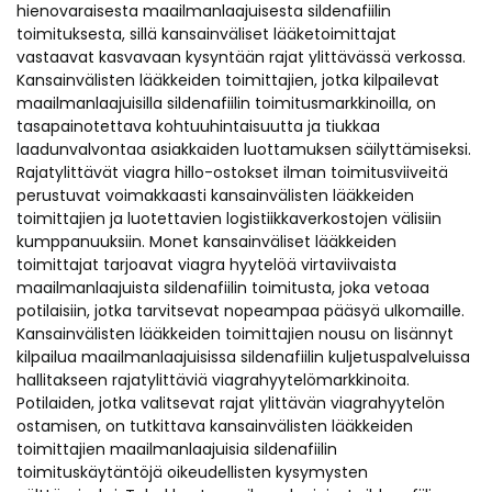
hienovaraisesta maailmanlaajuisesta sildenafiilin
toimituksesta, sillä kansainväliset lääketoimittajat
vastaavat kasvavaan kysyntään rajat ylittävässä verkossa.
Kansainvälisten lääkkeiden toimittajien, jotka kilpailevat
maailmanlaajuisilla sildenafiilin toimitusmarkkinoilla, on
tasapainotettava kohtuuhintaisuutta ja tiukkaa
laadunvalvontaa asiakkaiden luottamuksen säilyttämiseksi.
Rajatylittävät viagra hillo-ostokset ilman toimitusviiveitä
perustuvat voimakkaasti kansainvälisten lääkkeiden
toimittajien ja luotettavien logistiikkaverkostojen välisiin
kumppanuuksiin. Monet kansainväliset lääkkeiden
toimittajat tarjoavat viagra hyytelöä virtaviivaista
maailmanlaajuista sildenafiilin toimitusta, joka vetoaa
potilaisiin, jotka tarvitsevat nopeampaa pääsyä ulkomaille.
Kansainvälisten lääkkeiden toimittajien nousu on lisännyt
kilpailua maailmanlaajuisissa sildenafiilin kuljetuspalveluissa
hallitakseen rajatylittäviä viagrahyytelömarkkinoita.
Potilaiden, jotka valitsevat rajat ylittävän viagrahyytelön
ostamisen, on tutkittava kansainvälisten lääkkeiden
toimittajien maailmanlaajuisia sildenafiilin
toimituskäytäntöjä oikeudellisten kysymysten