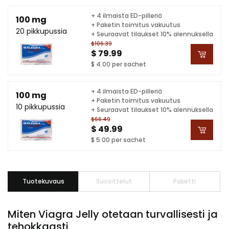
+ 4 ilmaista ED-pilleriä
100 mg
+ Paketin toimitus vakuutus
20 pikkupussia
+ Seuraavat tilaukset 10% alennuksella
$106.39
$ 79.99
$ 4.00 per sachet
+ 4 ilmaista ED-pilleriä
100 mg
+ Paketin toimitus vakuutus
10 pikkupussia
+ Seuraavat tilaukset 10% alennuksella
$66.49
$ 49.99
$ 5.00 per sachet
Tuotekuvaus
Suosittelut
Paketti
Miten Viagra Jelly otetaan turvallisesti ja
tehokkaasti