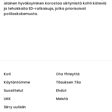
alainen hyväksyminen korostaa siirtymistä kohti käteviä
ja tehokkaita ED-ratkaisuja, jotka priorisoivat
potilaskokemusta.
Koti
Ota Yhteyttä
Käytäntömme
Tilauksen Tila
Suosittelut
Ehdot
UKK
Meistä
Siirry uutisiin