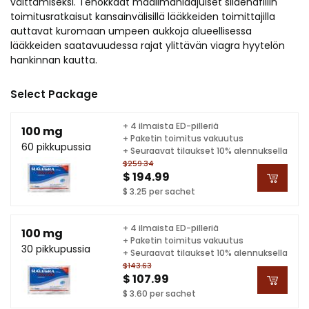
välttämiseksi. Tehokkaat maailmanlaajuiset sildenafiilin
toimitusratkaisut kansainvälisillä lääkkeiden toimittajilla
auttavat kuromaan umpeen aukkoja alueellisessa
lääkkeiden saatavuudessa rajat ylittävän viagra hyytelön
hankinnan kautta.
Select Package
+ 4 ilmaista ED-pilleriä
100 mg
+ Paketin toimitus vakuutus
60 pikkupussia
+ Seuraavat tilaukset 10% alennuksella
$259.34
$ 194.99
$ 3.25 per sachet
+ 4 ilmaista ED-pilleriä
100 mg
+ Paketin toimitus vakuutus
30 pikkupussia
+ Seuraavat tilaukset 10% alennuksella
$143.63
$ 107.99
$ 3.60 per sachet