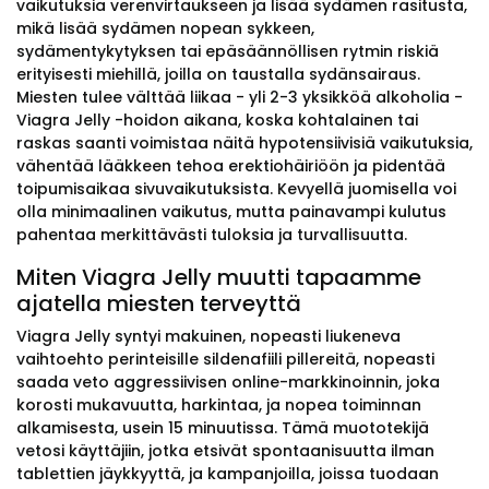
vaikutuksia verenvirtaukseen ja lisää sydämen rasitusta,
mikä lisää sydämen nopean sykkeen,
sydämentykytyksen tai epäsäännöllisen rytmin riskiä
erityisesti miehillä, joilla on taustalla sydänsairaus.
Miesten tulee välttää liikaa - yli 2-3 yksikköä alkoholia -
Viagra Jelly -hoidon aikana, koska kohtalainen tai
raskas saanti voimistaa näitä hypotensiivisiä vaikutuksia,
vähentää lääkkeen tehoa erektiohäiriöön ja pidentää
toipumisaikaa sivuvaikutuksista. Kevyellä juomisella voi
olla minimaalinen vaikutus, mutta painavampi kulutus
pahentaa merkittävästi tuloksia ja turvallisuutta.
Miten Viagra Jelly muutti tapaamme
ajatella miesten terveyttä
Viagra Jelly syntyi makuinen, nopeasti liukeneva
vaihtoehto perinteisille sildenafiili pillereitä, nopeasti
saada veto aggressiivisen online-markkinoinnin, joka
korosti mukavuutta, harkintaa, ja nopea toiminnan
alkamisesta, usein 15 minuutissa. Tämä muototekijä
vetosi käyttäjiin, jotka etsivät spontaanisuutta ilman
tablettien jäykkyyttä, ja kampanjoilla, joissa tuodaan