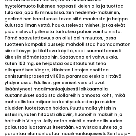
hyytelömuoto liukenee nopeasti kielen alla ja tuottaa
tuloksia jopa 15 minuutissa. Sen hedelmä-makuinen,
geelimäinen koostumus tekee siitä maukasta ja helppo
kuluttaa ilman vettä, houkuttelevat miehet, jotka eivät
pidä nielevät pillereitä tai kokea pahoinvointia niistä.
Tämä saavutettavuus on ollut pelin muutos, jossa
tuotteen kompakti pusseja mahdollistaa huomaamaton
siirrettävyys ja tilattava käyttö, sopii saumattomasti
kiireisiin elämäntapoihin. Saatavana eri vahvuuksia,
kuten 100 mg, se heijastaa osoittautunut teho
alkuperäisen Viagra, kliinisten tietojen osoittaa
onnistumisprosentti yli 80% parantaa erektio riittävä
yhdynnässä. Edulliset geneeriset versiot ovat
lisääntyneet maailmanlaajuisesti leikkaamalla
kustannukset sadoista dollareihin annosta kohti, mikä
mahdollistaa miljoonien kehitysalueiden ja muiden
alueiden luotettavan hoidon. Puuttumalla yhteisiin
esteisiin, kuten hitaasti alkaviin, huonoihin makuihin ja
haittoihin Viagra Jelly antaa miehille mahdollisuuden
palauttaa luottamus itsestään, vahvistaa suhteita ja
parantaa elämänlaatua maailmanlaajuisesti. Sen laaja-