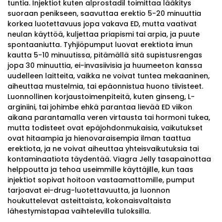
tuntia. Injektiot kuten alprostadil toimittaa lääkitys
suoraan penikseen, saavuttaa erektio 5-20 minuuttia
korkea luotettavuus jopa vakava ED, mutta vaativat
neulan käyttöä, kuljettaa priapismi tai arpia, ja puute
spontaaniutta. Tyhjiöpumput luovat erektiota imun
kautta 5-10 minuutissa, pitämällä sitä supistusrengas
jopa 30 minuuttia, ei-invasiivisia ja huumeeton kanssa
uudelleen laitteita, vaikka ne voivat tuntea mekaaninen,
aiheuttaa mustelmia, tai epäonnistua huono tiivisteet.
Luonnollinen korjaustoimenpiteitä, kuten ginseng, L-
arginiini, tai johimbe ehkä parantaa lievää ED viikon
aikana parantamalla veren virtausta tai hormoni tukea,
mutta todisteet ovat epäjohdonmukaisia, vaikutukset
ovat hitaampia ja hienovaraisempia ilman taattua
erektiota, ja ne voivat aiheuttaa yhteisvaikutuksia tai
kontaminaatiota täydentää. Viagra Jelly tasapainottaa
helppoutta ja tehoa useimmille käyttäjille, kun taas
injektiot sopivat hoitoon vastaamattomille, pumput
tarjoavat ei-drug-luotettavuutta, ja luonnon
houkuttelevat asteittaista, kokonaisvaltaista
lähestymistapaa vaihtelevilla tuloksilla.