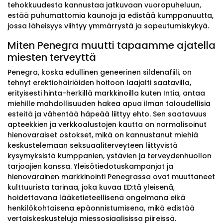
tehokkuudesta kannustaa jatkuvaan vuoropuheluun,
estää puhumattomia kaunoja ja edistää kumppanuutta,
jossa läheisyys viihtyy ymmärrystä ja sopeutumiskykyä.
Miten Penegra muutti tapaamme ajatella
miesten terveyttä
Penegra, koska edullinen geneerinen sildenafiili, on
tehnyt erektiohäiriöiden hoitoon laajalti saatavilla,
erityisesti hinta-herkillä markkinoilla kuten Intia, antaa
miehille mahdollisuuden hakea apua ilman taloudellisia
esteitä ja vähentää häpeää liittyy ehto. Sen saatavuus
apteekkien ja verkkoalustojen kautta on normalisoinut
hienovaraiset ostokset, mikä on kannustanut miehiä
keskustelemaan seksuaaliterveyteen liittyvistä
kysymyksistä kumppanien, ystävien ja terveydenhuollon
tarjoajien kanssa. Yleisötiedotuskampanjat ja
hienovarainen markkinointi Penegrassa ovat muuttaneet
kulttuurista tarinaa, joka kuvaa ED:tä yleisenä,
hoidettavana lääketieteellisenä ongelmana eikä
henkilökohtaisena epäonnistumisena, mikä edistää
vertaiskeskusteluja miessosiaalisissa piireissä.