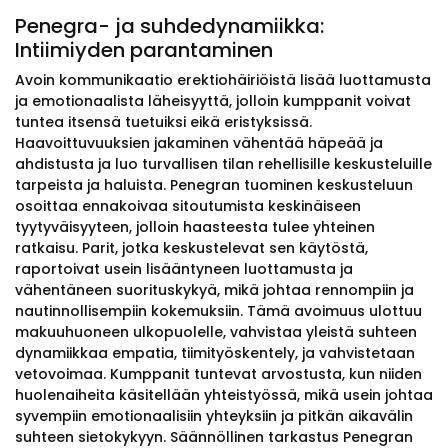
Penegra- ja suhdedynamiikka:
Intiimiyden parantaminen
Avoin kommunikaatio erektiohäiriöistä lisää luottamusta
ja emotionaalista läheisyyttä, jolloin kumppanit voivat
tuntea itsensä tuetuiksi eikä eristyksissä.
Haavoittuvuuksien jakaminen vähentää häpeää ja
ahdistusta ja luo turvallisen tilan rehellisille keskusteluille
tarpeista ja haluista. Penegran tuominen keskusteluun
osoittaa ennakoivaa sitoutumista keskinäiseen
tyytyväisyyteen, jolloin haasteesta tulee yhteinen
ratkaisu. Parit, jotka keskustelevat sen käytöstä,
raportoivat usein lisääntyneen luottamusta ja
vähentäneen suorituskykyä, mikä johtaa rennompiin ja
nautinnollisempiin kokemuksiin. Tämä avoimuus ulottuu
makuuhuoneen ulkopuolelle, vahvistaa yleistä suhteen
dynamiikkaa empatia, tiimityöskentely, ja vahvistetaan
vetovoimaa. Kumppanit tuntevat arvostusta, kun niiden
huolenaiheita käsitellään yhteistyössä, mikä usein johtaa
syvempiin emotionaalisiin yhteyksiin ja pitkän aikavälin
suhteen sietokykyyn. Säännöllinen tarkastus Penegran