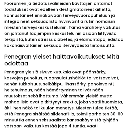
Foorumien ja tiedotusvälineiden käyttäjien antamat
todistukset ovat edelleen destigmatoineet aihetta,
kannustaneet ennakoivaan terveysvuoropuheluun ja
integroineet seksuaalista hyvinvointia rutiininomaisiin
miesten terveyskeskusteluihin. Tämä värähtely vaikutus
on johtanut laajempiin keskusteluihin asiaan liittyvistä
tekijöistä, kuten stressi, diabetes, ja elämäntapa, edistää
kokonaisvaltainen seksuaaliterveydestä tietoisuutta.
Penegran yleiset haittavaikutukset: Mitä
odottaa
Penegran yleisiä sivuvaikutuksia ovat päänsärky,
kasvojen punoitus, ruoansulatushäiriöt tai vatsavaivat,
nenän tukkoisuus, selkäkipu, lihassärky, pahoinvointi,
heitehuimaus, näön hämärtyminen tai värinäön
muutokset sekä ihottuma. Vähemmän yleisiä mutta
mahdollisia ovat pitkittynyt erektio, joka vaatii huomiota,
äkillinen näkö tai kuulon menetys. Miesten tulee tietää,
että Penegra sisältää sildenafiilia, toimii parhaiten 30-60
minuuttia ennen seksuaalista kanssakäymistä tyhjään
vatsaan, vaikutus kestää jopa 4 tuntia, vaatii