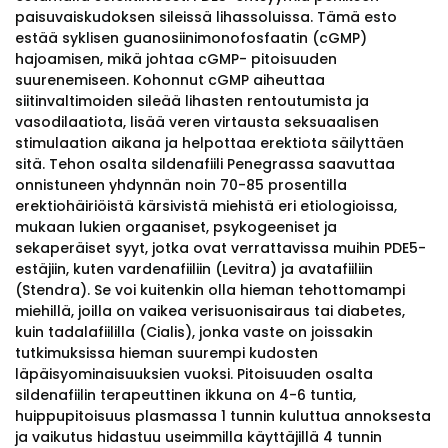
paisuvaiskudoksen sileissä lihassoluissa. Tämä esto
estää syklisen guanosiinimonofosfaatin (cGMP)
hajoamisen, mikä johtaa cGMP- pitoisuuden
suurenemiseen. Kohonnut cGMP aiheuttaa
siitinvaltimoiden sileää lihasten rentoutumista ja
vasodilaatiota, lisää veren virtausta seksuaalisen
stimulaation aikana ja helpottaa erektiota säilyttäen
sitä. Tehon osalta sildenafiili Penegrassa saavuttaa
onnistuneen yhdynnän noin 70-85 prosentilla
erektiohäiriöistä kärsivistä miehistä eri etiologioissa,
mukaan lukien orgaaniset, psykogeeniset ja
sekaperäiset syyt, jotka ovat verrattavissa muihin PDE5-
estäjiin, kuten vardenafiiliin (Levitra) ja avatafiiliin
(Stendra). Se voi kuitenkin olla hieman tehottomampi
miehillä, joilla on vaikea verisuonisairaus tai diabetes,
kuin tadalafiililla (Cialis), jonka vaste on joissakin
tutkimuksissa hieman suurempi kudosten
läpäisyominaisuuksien vuoksi. Pitoisuuden osalta
sildenafiilin terapeuttinen ikkuna on 4-6 tuntia,
huippupitoisuus plasmassa 1 tunnin kuluttua annoksesta
ja vaikutus hidastuu useimmilla käyttäjillä 4 tunnin