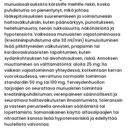
munuaissairauksista kärsiville miehille riskin, koska
puhdistuma on pienentynyt, mikä johtaa
lääkepitoisuuksien suurenemiseen ja voimistuneisiin
haittavaikutuksiin, kuten päänsärkyyn, punoitukseen,
heitehuimausta, nenän tukkoisuutta, näköhäiriöitä ja
hypotensiota. Vaikeassa munuaisten vajaatoiminnassa
(kreatiniinipuhdistuma alle 30 ml/min) kumuloituminen
lisää pitkittyneiden vaikutusten, priapismin tai
kardiovaskulaaristen tapahtumien, kuten
sydänkohtauksen tai aivohalvauksen, riskiä. Annoksen
muuttaminen on välttämätöntä: aloita 25 mg: lla
vaikean vajaatoiminnan yhteydessä, korkeintaan kerran
vuorokaudessa, verrattuna normaalin toiminnan
standardiin 50 mg tai 100 mg. Terveydenhuollon
tarjoajien on seurattava munuaisten toimintaa
kreatiniinipuhdistuman, verenpaineen säännöllisesti ja
seurattava haittavaikutusten ilmaantumista, toleranssin
ja vasteen perusteella annoksen säätämistä tai
lopettamista. Samanaikainen käyttö alfasalpaajien tai
nitraattien kanssa lisää hypotensioriskiä ja edellyttää
huolellista valvontaa.