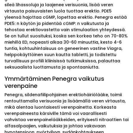
sileä lihassoluja ja laajenee verisuonia, lisää veren
virtausta paisuvaisten luola tuottaa erektio. PDE5
yleensä hajottaa cGMP, lopettaa erektio. Penegra estää
PDE5: n käytön ja pidentää cGMP: n vaikutusta ja
tehostaa erektiovastetta vain stimulaation yhteydessä.
Se on tullut suosituksi, koska sen korkea teho on 70-80%
miehillä ED, nopeasti alkaa 30-60 minuuttia, kesto 4-6
tuntia, kohtuuhintaisuus on geneerinen vastine Viagra,
helppokäyttöinen suun kautta tabletti, ja todistettu
turvallisuus profiili kliinisissä tutkimuksissa, palauttaa
seksuaalista luottamusta ja spontaaniutta.
Ymmärtäminen Penegra vaikutus
verenpaine
Penegra, sildenafiilipohjainen erektiohäiriölääke, toimii
rentouttamalla verisuonia ja lisäämällä veren virtausta,
mikä alentaa luontaisesti verenpainetta. Korkeasta
verenpaineesta kärsiville tämä voi vaarallisesti
vahvistaa verenpainelääkkeiden, erityisesti nitraattien tai
alfasalpaajien, vaikutuksia ja johtaa vakavaan
hypotensioon, pyörtyilyyn, sydänkohtaukseen,