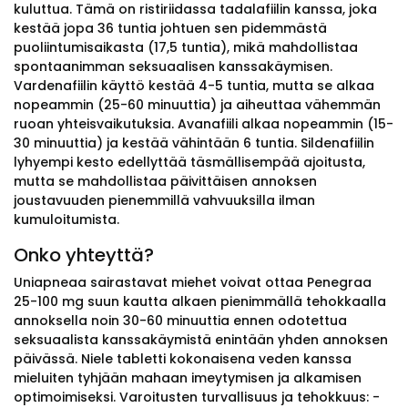
kuluttua. Tämä on ristiriidassa tadalafiilin kanssa, joka
kestää jopa 36 tuntia johtuen sen pidemmästä
puoliintumisaikasta (17,5 tuntia), mikä mahdollistaa
spontaanimman seksuaalisen kanssakäymisen.
Vardenafiilin käyttö kestää 4-5 tuntia, mutta se alkaa
nopeammin (25-60 minuuttia) ja aiheuttaa vähemmän
ruoan yhteisvaikutuksia. Avanafiili alkaa nopeammin (15-
30 minuuttia) ja kestää vähintään 6 tuntia. Sildenafiilin
lyhyempi kesto edellyttää täsmällisempää ajoitusta,
mutta se mahdollistaa päivittäisen annoksen
joustavuuden pienemmillä vahvuuksilla ilman
kumuloitumista.
Onko yhteyttä?
Uniapneaa sairastavat miehet voivat ottaa Penegraa
25-100 mg suun kautta alkaen pienimmällä tehokkaalla
annoksella noin 30-60 minuuttia ennen odotettua
seksuaalista kanssakäymistä enintään yhden annoksen
päivässä. Niele tabletti kokonaisena veden kanssa
mieluiten tyhjään mahaan imeytymisen ja alkamisen
optimoimiseksi. Varoitusten turvallisuus ja tehokkuus: -