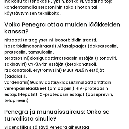
indikoitu tai tehokas PE yksin, koska PE vaatii hoitoja
kohdentamalla serotoniinin takaisinoton tai
käyttäytymisen tekniikoita.
Voiko Penegra ottaa muiden lääkkeiden
kanssa?
Nitraatti (nitroglyseriini, isosorbididinitraatti,
isosorbidimononitraatti) Alfasalpaajat (doksatsosiini,
pratsosiini, tamsulosiini,
teratsosiini)RiosiguaattiProteaasin estäjät (ritonaviiri,
sakinaviiri) CYP3A4:n estäjät (ketokonatsoli,
itrakonatsoli, erytromysiini) Muut PDE5:n estäjät
(tadalafiili,
vardenafiili)GuanylaattisyklaasistimulaattoritStain
verenpainelääkkeet (amlodipiini) HIV-proteaasin
estäjätHepatiitti C-proteaasin estäjät (bosepreviiri,
telapreviiri)
Penegra ja munuaissairaus: Onko se
turvallista sinulle?
Sildenafiilia sisältävä Penegra aiheuttaa