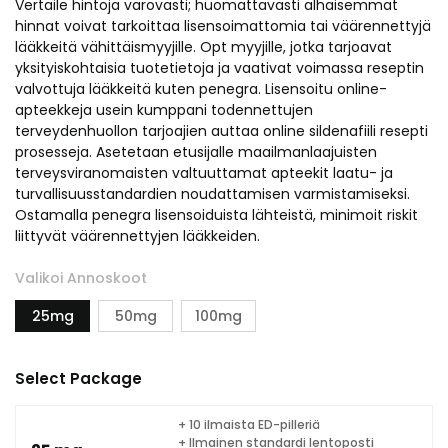
Vertaile hintoja varovasti; huomattavasti alhaisemmat
hinnat voivat tarkoittaa lisensoimattomia tai väärennettyjä
lääkkeitä vähittäismyyjille. Opt myyjille, jotka tarjoavat
yksityiskohtaisia tuotetietoja ja vaativat voimassa reseptin
valvottuja lääkkeitä kuten penegra. Lisensoitu online-
apteekkeja usein kumppani todennettujen
terveydenhuollon tarjoajien auttaa online sildenafiili resepti
prosesseja. Asetetaan etusijalle maailmanlaajuisten
terveysviranomaisten valtuuttamat apteekit laatu- ja
turvallisuusstandardien noudattamisen varmistamiseksi.
Ostamalla penegra lisensoiduista lähteistä, minimoit riskit
liittyvät väärennettyjen lääkkeiden.
Valikoi Annoskoot
25mg
50mg
100mg
Select Package
+ 10 ilmaista ED-pilleriä
+ Ilmainen standardi lentoposti