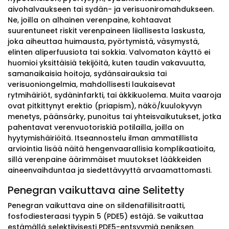
aivohalvaukseen tai sydän- ja verisuoniromahdukseen.
Ne, joilla on alhainen verenpaine, kohtaavat
suurentuneet riskit verenpaineen liiallisesta laskusta,
joka aiheuttaa huimausta, pyörtymistä, väsymystä,
elinten aliperfuusiota tai sokkia. Valvomaton käyttö ei
huomioi yksittäisiä tekijöitä, kuten taudin vakavuutta,
samanaikaisia hoitoja, sydänsairauksia tai
verisuoniongelmia, mahdollisesti laukaisevat
rytmihäiriöt, sydäninfarkti, tai äkkikuolema. Muita vaaroja
ovat pitkittynyt erektio (priapism), näkö/kuulokyvyn
menetys, päänsärky, punoitus tai yhteisvaikutukset, jotka
pahentavat verenvuotoriskiä potilailla, joilla on
hyytymishäiriöitä. Itseannostelu ilman ammatillista
arviointia lisää näitä hengenvaarallisia komplikaatioita,
sillä verenpaine äärimmäiset muutokset lääkkeiden
aineenvaihduntaa ja siedettävyyttä arvaamattomasti.
Penegran vaikuttava aine Selitetty
Penegran vaikuttava aine on sildenafiilisitraatti,
fosfodiesteraasi tyypin 5 (PDE5) estäjä. Se vaikuttaa
estämällä selektiivisesti PDE5-entsyymiä peniksen