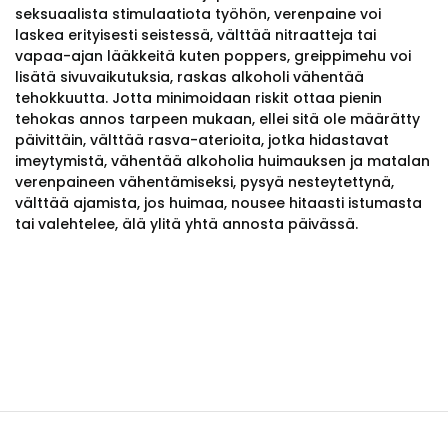
seksuaalista stimulaatiota työhön, verenpaine voi
laskea erityisesti seistessä, välttää nitraatteja tai
vapaa-ajan lääkkeitä kuten poppers, greippimehu voi
lisätä sivuvaikutuksia, raskas alkoholi vähentää
tehokkuutta. Jotta minimoidaan riskit ottaa pienin
tehokas annos tarpeen mukaan, ellei sitä ole määrätty
päivittäin, välttää rasva-aterioita, jotka hidastavat
imeytymistä, vähentää alkoholia huimauksen ja matalan
verenpaineen vähentämiseksi, pysyä nesteytettynä,
välttää ajamista, jos huimaa, nousee hitaasti istumasta
tai valehtelee, älä ylitä yhtä annosta päivässä.