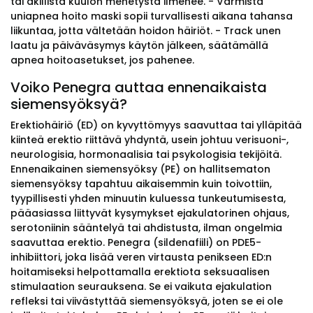
tai äkillistä kuulon menetystä ilmenee. - Varmista
uniapnea hoito maski sopii turvallisesti aikana tahansa
liikuntaa, jotta vältetään hoidon häiriöt. - Track unen
laatu ja päiväväsymys käytön jälkeen, säätämällä
apnea hoitoasetukset, jos pahenee.
Voiko Penegra auttaa ennenaikaista
siemensyöksyä?
Erektiohäiriö (ED) on kyvyttömyys saavuttaa tai ylläpitää
kiinteä erektio riittävä yhdyntä, usein johtuu verisuoni-,
neurologisia, hormonaalisia tai psykologisia tekijöitä.
Ennenaikainen siemensyöksy (PE) on hallitsematon
siemensyöksy tapahtuu aikaisemmin kuin toivottiin,
tyypillisesti yhden minuutin kuluessa tunkeutumisesta,
pääasiassa liittyvät kysymykset ejakulatorinen ohjaus,
serotoniinin sääntelyä tai ahdistusta, ilman ongelmia
saavuttaa erektio. Penegra (sildenafiili) on PDE5-
inhibiittori, joka lisää veren virtausta penikseen ED:n
hoitamiseksi helpottamalla erektiota seksuaalisen
stimulaation seurauksena. Se ei vaikuta ejakulation
refleksi tai viivästyttää siemensyöksyä, joten se ei ole