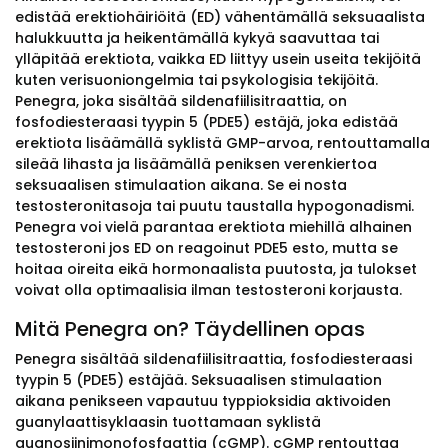
edistää erektiohäiriöitä (ED) vähentämällä seksuaalista
halukkuutta ja heikentämällä kykyä saavuttaa tai
ylläpitää erektiota, vaikka ED liittyy usein useita tekijöitä
kuten verisuoniongelmia tai psykologisia tekijöitä.
Penegra, joka sisältää sildenafiilisitraattia, on
fosfodiesteraasi tyypin 5 (PDE5) estäjä, joka edistää
erektiota lisäämällä syklistä GMP-arvoa, rentouttamalla
sileää lihasta ja lisäämällä peniksen verenkiertoa
seksuaalisen stimulaation aikana. Se ei nosta
testosteronitasoja tai puutu taustalla hypogonadismi.
Penegra voi vielä parantaa erektiota miehillä alhainen
testosteroni jos ED on reagoinut PDE5 esto, mutta se
hoitaa oireita eikä hormonaalista puutosta, ja tulokset
voivat olla optimaalisia ilman testosteroni korjausta.
Mitä Penegra on? Täydellinen opas
Penegra sisältää sildenafiilisitraattia, fosfodiesteraasi
tyypin 5 (PDE5) estäjää. Seksuaalisen stimulaation
aikana penikseen vapautuu typpioksidia aktivoiden
guanylaattisyklaasin tuottamaan syklistä
guanosiinimonofosfaattia (cGMP). cGMP rentouttaa