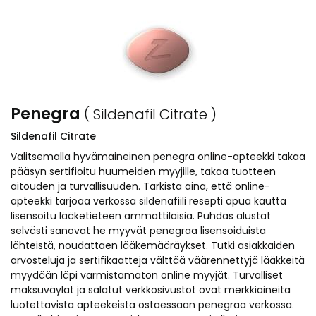
Penegra
( Sildenafil Citrate )
Sildenafil Citrate
Valitsemalla hyvämaineinen penegra online-apteekki takaa
pääsyn sertifioitu huumeiden myyjille, takaa tuotteen
aitouden ja turvallisuuden. Tarkista aina, että online-
apteekki tarjoaa verkossa sildenafiili resepti apua kautta
lisensoitu lääketieteen ammattilaisia. Puhdas alustat
selvästi sanovat he myyvät penegraa lisensoiduista
lähteistä, noudattaen lääkemääräykset. Tutki asiakkaiden
arvosteluja ja sertifikaatteja välttää väärennettyjä lääkkeitä
myydään läpi varmistamaton online myyjät. Turvalliset
maksuväylät ja salatut verkkosivustot ovat merkkiaineita
luotettavista apteekeista ostaessaan penegraa verkossa.