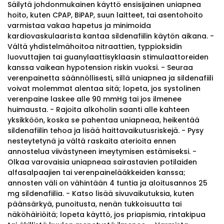
Säilytä johdonmukainen käyttö ensisijainen uniapnea
hoito, kuten CPAP, BiPAP, suun laitteet, tai asentohoito
varmistaa vakaa hapetus ja minimoida
kardiovaskulaarista kantaa sildenafiilin käytön aikana. -
Vältä yhdistelmähoitoa nitraattien, typpioksidin
luovuttajien tai guanylaattisyklaasin stimulaattoreiden
kanssa vaikean hypotension riskin vuoksi. - Seuraa
verenpainetta säännöllisesti, sillä uniapnea ja sildenafiili
voivat molemmat alentaa sitä; lopeta, jos systolinen
verenpaine laskee alle 90 mmHg tai jos ilmenee
huimausta. - Rajoita alkoholin saanti alle kahteen
yksikköön, koska se pahentaa uniapneaa, heikentää
sildenafiilin tehoa ja lisää haittavaikutusriskejä. - Pysy
nesteytetynä ja vältä raskaita aterioita ennen
annostelua viivästyneen imeytymisen estämiseksi. -
Olkaa varovaisia uniapneaa sairastavien potilaiden
alfasalpaajien tai verenpainelääkkeiden kanssa;
annosten väli on vähintään 4 tuntia ja aloitusannos 25
mg sildenafiilia. - Katso lisää sivuvaikutuksia, kuten
päänsärkyä, punoitusta, nenän tukkoisuutta tai
näköhäiriöitä; lopeta käyttö, jos priapismia, rintakipua