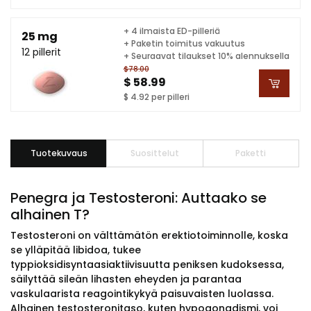
+ 4 ilmaista ED-pilleriä
25 mg
+ Paketin toimitus vakuutus
12 pillerit
+ Seuraavat tilaukset 10% alennuksella
$78.00
$ 58.99
$ 4.92 per pilleri
Tuotekuvaus
Suosittelut
Paketti
Penegra ja Testosteroni: Auttaako se
alhainen T?
Testosteroni on välttämätön erektiotoiminnolle, koska
se ylläpitää libidoa, tukee
typpioksidisyntaasiaktiivisuutta peniksen kudoksessa,
säilyttää sileän lihasten eheyden ja parantaa
vaskulaarista reagointikykyä paisuvaisten luolassa.
Alhainen testosteronitaso, kuten hypogonadismi, voi