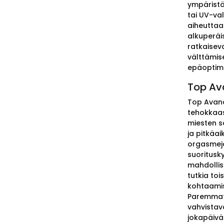
ympäristö
tai UV-va
aiheuttaa
alkuperäi
ratkaisev
välttämise
epäoptima
Top Av
Top Avanal
tehokkaas
miesten s
ja pitkäa
orgasmeja
suoritusk
mahdollis
tutkia to
kohtaamis
Paremmat 
vahvistav
jokapäivä