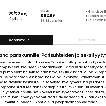
$110.38
+ 4 ilmaista ED
30/50 mg
$ 82.99
+ Paketin toi
12 pillerit
+ Seuraavat t
$ 6.92 per pilleri
Tuotekuvaus
Suosittelut
na pariskunnille: Parisuhteiden ja seksityy
sen toiminnan palauttaminen Top Avanalla parantaa fyysistä 
ämpiin seksuaaliseen kohtaamiseen. Tämä lisää läheisyyttä e
a ja molemminpuolista nautintoa seksin aikana, jolloin kumpp
lla. Se parantaa viestintää, koska parit kokevat vähemmän su
alla avoimia keskusteluja toiveista, mieltymyksistä ja fantas
umppaneista tulee äänekkäämpiä siitä, mikä tuntuu hyvältä,
 ja yhteiset positiiviset kokemukset syventävät tunnesidettä,
 Onnistunut läheisyys vapauttaa side hormoneja, kuten oksitosi
tuu makuuhuoneen ulkopuolella jokapäiväiseen elämään.