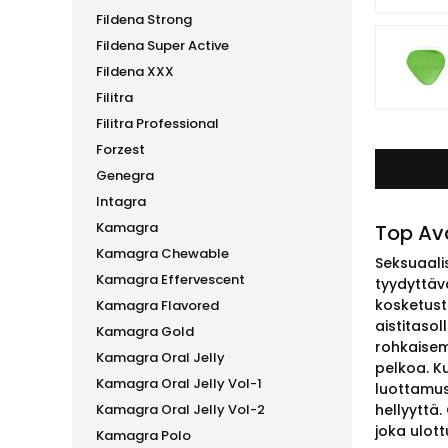
Fildena Strong
Fildena Super Active
Fildena XXX
Filitra
Filitra Professional
Forzest
Genegra
Intagra
Kamagra
Top Ava
Kamagra Chewable
Seksuaali
Kamagra Effervescent
tyydyttäv
kosketust
Kamagra Flavored
aistitaso
Kamagra Gold
rohkaisem
Kamagra Oral Jelly
pelkoa. K
Kamagra Oral Jelly Vol-1
luottamus
Kamagra Oral Jelly Vol-2
hellyyttä.
joka ulot
Kamagra Polo