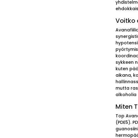
yhdistelm
ehdokkaiss
Voitko 
Avanafiili
synergist
hypotensi
pyörtymis
koordinaa
sykkeen n
kuten pää
aikana, k
hallinnas
mutta ras
alkoholia 
Miten T
Top Avana
(PDE5). PD
guanosiin
hermopäät