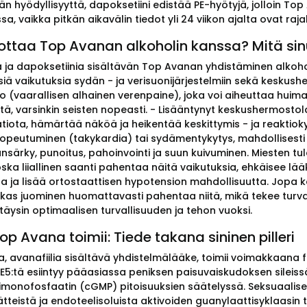
än hyödyllisyyttä, dapoksetiini edistää PE-hyötyjä, jolloin T
a, vaikka pitkän aikavälin tiedot yli 24 viikon ajalta ovat rajal
ottaa Top Avanan alkoholin kanssa? Mitä sinu
a ja dapoksetiinia sisältävän Top Avanan yhdistäminen alkoholi
isiä vaikutuksia sydän - ja verisuonijärjestelmiin sekä kesk
o (vaarallisen alhainen verenpaine), joka voi aiheuttaa huima
tä, varsinkin seisten nopeasti. - Lisääntynyt keskushermostola
tiota, hämärtää näköä ja heikentää keskittymis - ja reaktiok
opeutuminen (takykardia) tai sydämentykytys, mahdollisesti 
nsärky, punoitus, pahoinvointi ja suun kuivuminen. Miesten tu
oska liiallinen saanti pahentaa näitä vaikutuksia, ehkäisee l
sa ja lisää ortostaattisen hypotension mahdollisuutta. Jopa ko
kas juominen huomattavasti pahentaa niitä, mikä tekee turval
täysin optimaalisen turvallisuuden ja tehon vuoksi.
op Avana toimii: Tiede takana sininen pilleri
, avanafiilia sisältävä yhdistelmälääke, toimii voimakkaana 
E5:tä esiintyy pääasiassa peniksen paisuvaiskudoksen sileissä l
imonofosfaatin (cGMP) pitoisuuksien säätelyssä. Seksuaalise
teistä ja endoteelisoluista aktivoiden guanylaattisyklaasi