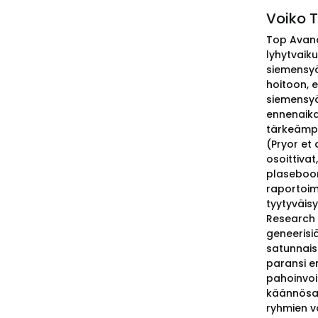
Voiko 
Top Avana 
lyhytvaiku
siemensyök
hoitoon, e
siemensyö
ennenaika
tärkeämpi 
(Pryor et
osoittivat
plaseboon 
raportoim
tyytyväisy
Research 
geneerisi
satunnaist
paransi er
pahoinvoi
käännösan
ryhmien vä