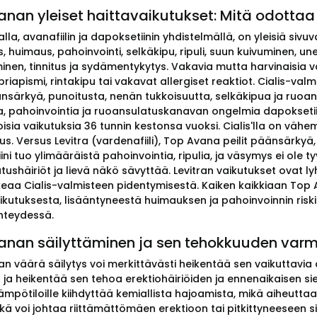
nan yleiset haittavaikutukset: Mitä odottaa
la, avanafiilin ja dapoksetiinin yhdistelmällä, on yleisiä siv
s, huimaus, pahoinvointi, selkäkipu, ripuli, suun kuivuminen,
nen, tinnitus ja sydämentykytys. Vakavia mutta harvinaisia va
riapismi, rintakipu tai vakavat allergiset reaktiot. Cialis-val
nsärkyä, punoitusta, nenän tukkoisuutta, selkäkipua ja ruoan
, pahoinvointia ja ruoansulatuskanavan ongelmia dapoksetiini
oisia vaikutuksia 36 tunnin kestonsa vuoksi. Cialis'lla on väh
s. Versus Levitra (vardenafiili), Top Avana peilit päänsärkyä
ni tuo ylimääräistä pahoinvointia, ripulia, ja väsymys ei ole t
ushäiriöt ja lievä näkö sävyttää. Levitran vaikutukset ovat l
keaa Cialis-valmisteen pidentymisestä. Kaiken kaikkiaan Top A
kutuksesta, lisääntyneestä huimauksen ja pahoinvoinnin riskistä
yhteydessä.
anan säilyttäminen ja sen tehokkuuden var
 väärä säilytys voi merkittävästi heikentää sen vaikuttavia ai
 ja heikentää sen tehoa erektiohäiriöiden ja ennenaikaisen si
 lämpötiloille kiihdyttää kemiallista hajoamista, mikä aiheut
kä voi johtaa riittämättömäen erektioon tai pitkittyneeseen