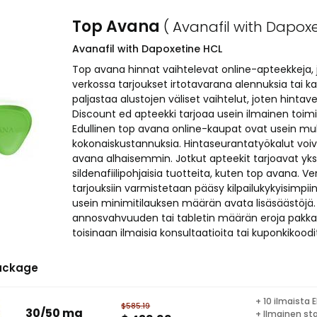
Top Avana
( Avanafil with Dapoxe
Avanafil with Dapoxetine HCL
Top avana hinnat vaihtelevat online-apteekkeja, j
verkossa tarjoukset irtotavarana alennuksia tai kaus
paljastaa alustojen väliset vaihtelut, joten hintave
Discount ed apteekki tarjoaa usein ilmainen toimit
Edullinen top avana online-kaupat ovat usein 
kokonaiskustannuksia. Hintaseurantatyökalut voi
avana alhaisemmin. Jotkut apteekit tarjoavat yksin
sildenafiilipohjaisia tuotteita, kuten top avana. V
tarjouksiin varmistetaan pääsy kilpailukykyisimpii
usein minimitilauksen määrän avata lisäsäästöjä.
annosvahvuuden tai tabletin määrän eroja pakka
toisinaan ilmaisia konsultaatioita tai kuponkikoodit 
ackage
+ 10 ilmaista E
$585.19
30/50 mg
+ Ilmainen st