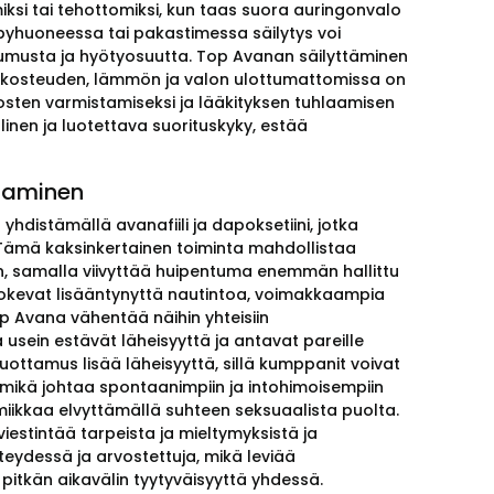
iksi tai tehottomiksi, kun taas suora auringonvalo
lpyhuoneessa tai pakastimessa säilytys voi
stumusta ja hyötyosuutta. Top Avanan säilyttäminen
kosteuden, lämmön ja valon ulottumattomissa on
osten varmistamiseksi ja lääkityksen tuhlaamisen
linen ja luotettava suorituskyky, estää
taminen
hdistämällä avanafiili ja dapoksetiini, jotka
 Tämä kaksinkertainen toiminta mahdollistaa
än, samalla viivyttää huipentuma enemmän hallittu
kevat lisääntynyttä nautintoa, voimakkaampia
p Avana vähentää näihin yhteisiin
usein estävät läheisyyttä ja antavat pareille
ottamus lisää läheisyyttä, sillä kumppanit voivat
 mikä johtaa spontaanimpiin ja intohimoisempiin
kkaa elvyttämällä suhteen seksuaalista puolta.
stintää tarpeista ja mieltymyksistä ja
teydessä ja arvostettuja, mikä leviää
itkän aikavälin tyytyväisyyttä yhdessä.