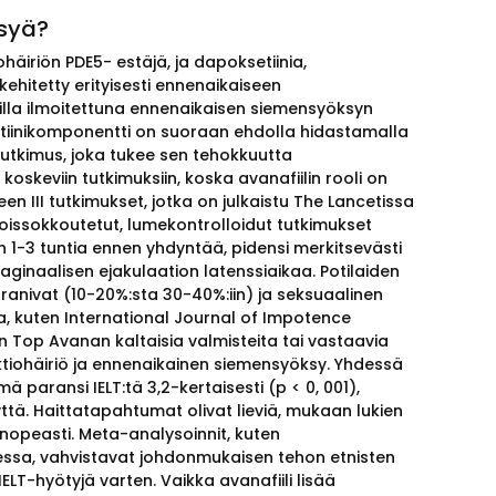
syä?
häiriön PDE5- estäjä, ja dapoksetiinia,
 kehitetty erityisesti ennenaikaiseen
lueilla ilmoitettuna ennenaikaisen siemensyöksyn
oksetiinikomponentti on suoraan ehdolla hidastamalla
tkimus, joka tukee sen tehokkuutta
skeviin tutkimuksiin, koska avanafiilin rooli on
een III tutkimukset, jotka on julkaistu The Lancetissa
soissokkoutetut, lumekontrolloidut tutkimukset
iin 1-3 tuntia ennen yhdyntää, pidensi merkitsevästi
aginaalisen ejakulaation latenssiaikaa. Potilaiden
aranivat (10-20%:sta 30-40%:iin) ja seksuaalinen
sa, kuten International Journal of Impotence
n Top Avanan kaltaisia valmisteita tai vastaavia
ektiohäiriö ja ennenaikainen siemensyöksy. Yhdessä
ä paransi IELT:tä 3,2-kertaisesti (p < 0, 001),
yyttä. Haittatapahtumat olivat lieviä, mukaan lukien
 nopeasti. Meta-analysoinnit, kuten
essa, vahvistavat johdonmukaisen tehon etnisten
IELT-hyötyjä varten. Vaikka avanafiili lisää