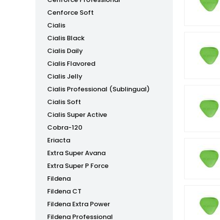
Cenforce Soft
Cialis
Cialis Black
Cialis Daily
Cialis Flavored
Cialis Jelly
Cialis Professional (Sublingual)
Cialis Soft
Cialis Super Active
Cobra-120
Eriacta
Extra Super Avana
Extra Super P Force
Fildena
Fildena CT
Fildena Extra Power
Fildena Professional