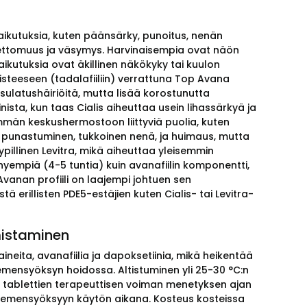
uvaikutuksia, kuten päänsärky, punoitus, nenän
 unettomuus ja väsymys. Harvinaisempia ovat näön
ikutuksia ovat äkillinen näkökyky tai kuulon
misteeseen (tadalafiiliin) verrattuna Top Avana
sulatushäiriöitä, mutta lisää korostunutta
sta, kun taas Cialis aiheuttaa usein lihassärkyä ja
emmän keskushermostoon liittyviä puolia, kuten
, punastuminen, tukkoinen nenä, ja huimaus, mutta
yypillinen Levitra, mikä aiheuttaa yleisemmin
yhyempiä (4-5 tuntia) kuin avanafiilin komponentti,
vanan profiili on laajempi johtuen sen
 erillisten PDE5-estäjien kuten Cialis- tai Levitra-
mistaminen
neita, avanafiilia ja dapoksetiinia, mikä heikentää
emensyöksyn hoidossa. Altistuminen yli 25-30 °C:n
taa tablettien terapeuttisen voiman menetyksen ajan
 siemensyöksyyn käytön aikana. Kosteus kosteissa