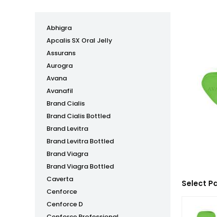
Abhigra
Apcalis SX Oral Jelly
Assurans
Aurogra
Avana
Avanafil
Brand Cialis
Brand Cialis Bottled
Brand Levitra
Brand Levitra Bottled
Brand Viagra
Brand Viagra Bottled
Caverta
Select P
Cenforce
Cenforce D
Cenforce Professional