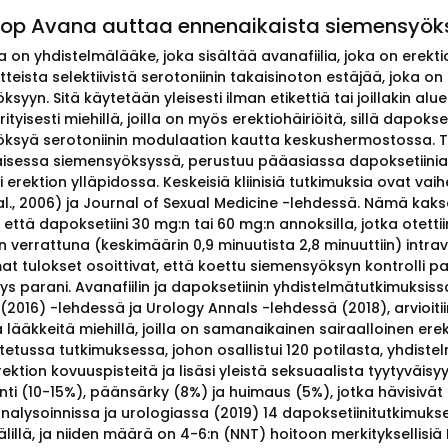
Top Avana auttaa ennenaikaista siemensyök
on yhdistelmälääke, joka sisältää avanafiilia, joka on erektio
tteista selektiivistä serotoniinin takaisinoton estäjää, joka on
syyn. Sitä käytetään yleisesti ilman etikettiä tai joillakin a
rityisesti miehillä, joilla on myös erektiohäiriöitä, sillä dap
ksyä serotoniinin modulaation kautta keskushermostossa. Tu
isessa siemensyöksyssä, perustuu pääasiassa dapoksetiinia ko
erektion ylläpidossa. Keskeisiä kliinisiä tutkimuksia ovat vaih
 al., 2006) ja Journal of Sexual Medicine -lehdessä. Nämä kak
, että dapoksetiini 30 mg:n tai 60 mg:n annoksilla, jotka otett
verrattuna (keskimäärin 0,9 minuutista 2,8 minuuttiin) intrav
at tulokset osoittivat, että koettu siemensyöksyn kontrolli p
ys parani. Avanafiilin ja dapoksetiinin yhdistelmätutkimuksis
(2016) -lehdessä ja Urology Annals -lehdessä (2018), arvioitii
ä lääkkeitä miehillä, joilla on samanaikainen sairaalloinen er
etussa tutkimuksessa, johon osallistui 120 potilasta, yhdistelm
ektion kovuuspisteitä ja lisäsi yleistä seksuaalista tyytyväis
nti (10-15%), päänsärky (8%) ja huimaus (5%), jotka hävisivät
alysoinnissa ja urologiassa (2019) 14 dapoksetiinitutkimuks
lillä, ja niiden määrä on 4-6:n (NNT) hoitoon merkityksellisiä 