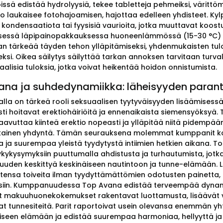
issä edistää hydrolyysiä, tekee tabletteja pehmeiksi, värittöm
lo laukaisee fotohajoamisen, hajottaa edelleen yhdisteet. Ky
 kondensaatiota tai fyysisiä vaurioita, jotka muuttavat koo
sessä läpipainopakkauksessa huoneenlämmössä (15-30 °C) 
an tärkeää täyden tehon ylläpitämiseksi, yhdenmukaisten tul
ksi. Oikea säilytys säilyttää tarkan annoksen tarvitaan turval
alisia tuloksia, jotka voivat heikentää hoidon onnistumista.
ana ja suhdedynamiikka: läheisyyden paran
la on tärkeä rooli seksuaalisen tyytyväisyyden lisäämisessä y
ti hoitavat erektiohäiriöitä ja ennenaikaista siemensyöksyä.
aavuttaa kiinteä erektio nopeasti ja ylläpitää niitä pidempä
ikainen yhdyntä. Tämän seurauksena molemmat kumppanit ko
 ja suurempaa yleistä tyydytystä intiimien hetkien aikana. To
ykykysymyksiin puuttumalla ahdistusta ja turhautumista, jotka 
uuden keskittyä keskinäiseen nautintoon ja tunne-elämään. Lu
istensa toiveita ilman tyydyttämättömien odotusten painetta,
iin. Kumppanuudessa Top Avana edistää terveempää dynamii
makuuhuonekokemukset rakentavat luottamusta, lisäävät vie
at tunnesiteitä. Parit raportoivat usein olevansa enemmän yh
iseen elämään ja edistää suurempaa harmoniaa, hellyyttä ja p