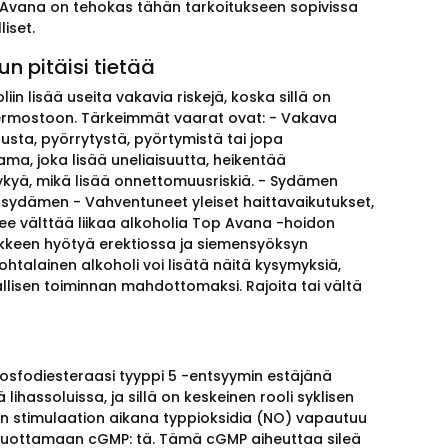
op Avana on tehokas tähän tarkoitukseen sopivissa
liset.
n pitäisi tietää
in lisää useita vakavia riskejä, koska sillä on
ushermostoon. Tärkeimmät vaarat ovat: - Vakava
usta, pyörrytystä, pyörtymistä tai jopa
ma, joka lisää uneliaisuutta, heikentää
ykyä, mikä lisää onnettomuusriskiä. - Sydämen
sydämen - Vahventuneet yleiset haittavaikutukset,
lee välttää liikaa alkoholia Top Avana -hoidon
ääkkeen hyötyä erektiossa ja siemensyöksyn
htalainen alkoholi voi lisätä näitä kysymyksiä,
lisen toiminnan mahdottomaksi. Rajoita tai vältä
fosfodiesteraasi tyyppi 5 -entsyymin estäjänä
ihassoluissa, ja sillä on keskeinen rooli syklisen
n stimulaation aikana typpioksidia (NO) vapautuu
n tuottamaan cGMP: tä. Tämä cGMP aiheuttaa sileä