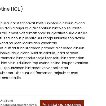
tine HCL )
oissa jotkut tarjoavat kohtuuhintaisia alkuun Avana
ittaisia tarjouksia. Sildenafiilin hintojen seuranta
rtailut ovat välttämättömiä budjettitietoisille ostajille.
us tai bonus pillereitä suurempi tilauksia top avana.
mukana muiden lääkkeiden vähentää
vat auttaa tunnistamaan parhaat ajat ostaa alkuun
oikeudella alennuksia asiakkaille, jotka ostavat
ertaamalla hinnoittelutasoja lisensoituihin farmasian
n hintoihin. Edullinen top avana online-kaupat vaativat
 Huippuavanan hintaerot voivat heijastaa
uksessa. Discount ed farmasian tarjoukset ovat
ensiostajille.
D-pilleriä
LISÄÄ OSTOSKORIIN
andardi lentoposti palvelu