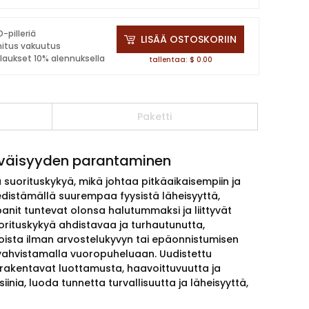
-pilleriä
LISÄÄ OSTOSKORIIN
mitus vakuutus
ilaukset 10% alennuksella
tallentaa: $ 0.00
Paketti
tyväisyyden parantaminen
suorituskykyä, mikä johtaa pitkäaikaisempiin ja
distämällä suurempaa fyysistä läheisyyttä,
anit tuntevat olonsa halutummaksi ja liittyvät
orituskykyä ahdistavaa ja turhautunutta,
ioista ilman arvostelukyvyn tai epäonnistumisen
 vahvistamalla vuoropuheluaan. Uudistettu
 rakentavat luottamusta, haavoittuvuutta ja
inia, luoda tunnetta turvallisuutta ja läheisyyttä,