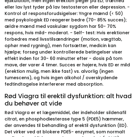
ejakulation, men ingen erektion peger på ED; træthed
eller lav lyst tyder på lav testosteron eller depression. -
Kontrol af responsforudsigelser: Yngre mænd (< 50)
med psykologisk ED reagerer bedre (70- 85% succes);
ældre mænd med vaskulær sygdom har 50- 70%
respons, hvis mild- moderat. - Self- test: Hvis erektioner
forbedres med livsstilsændringer (motion, vægttab,
ophør med rygning), men fortsætter, medicin kan
hjælpe; forsøg under kontrollerede betingelser viser
effekt inden for 30- 60 minutter efter - dosis på tom
mave, der varer 4 timer. Succes er højere, hvis ED er mild
(erektion mulig, men ikke fast) vs. alvorlig (ingen
tumescens), og hvis ingen alkohol / overskydende
fedtindtagelse interfererer med absorption.
Rød Viagra til erektil dysfunktion: alt hvad
du behøver at vide
Rød Viagra er et lægemiddel, der indeholder sildenafil
citrat, en phosphodiesterase type 5 (PDE5) hæmmer,
der anvendes til behandling af erektil dysfunktion (ED).
Det virker ved at blokere PDE5- enzymet, som normalt