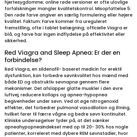
hjertesygdomme; online røde versioner er ofte ulovlige
forfalskninger mangler kvalitetskontrol. Misopfattelse 5:
Den røde farve angiver en særlig formulering eller højere
kvalitet. Faktum: Farve kommer fra ureguleret
fremstilling, ofte i tablet belægning; officielle Viagra er
blå, og farve har ingen indflydelse på effektivitet eller
sikkerhed.
Red Viagra and Sleep Apnea: Er der en
forbindelse?
Rød Viagra, en sildenafil- baseret medicin for erektil
dysfunktion, kan forbedre søvnkvalitet hos mænd med
både ED og obstruktiv søvnapnø gennem flere
mekanismer. Det afslapper glatte muskler i den øvre
luftvej, reducere kollaps og apnea-hypopnea
begivenheder under søvn. Ved at øge nitrogenoxid
effekter, det forbedrer pulmonal vasodilation og iltning,
hvilket fører til færre vågne og bedre søvn kontinuitet.
Kliniske undersøgelser tyder på, at det sænker
apneahypopneaindekset med op til 20- 30% hos nogle
patienter, korreleret med dybere REM søvnstadier, hvor