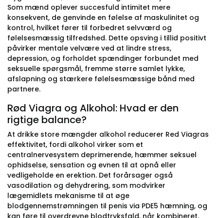
Som mænd oplever succesfuld intimitet mere
konsekvent, de genvinde en følelse af maskulinitet og
kontrol, hvilket fører til forbedret selvværd og
følelsesmæssig tilfredshed. Dette opsving i tillid positivt
påvirker mentale velvære ved at lindre stress,
depression, og forholdet spændinger forbundet med
seksuelle spørgsmål, fremme større samlet lykke,
afslapning og stærkere følelsesmæssige bånd med
partnere.
Rød Viagra og Alkohol: Hvad er den
rigtige balance?
At drikke store mængder alkohol reducerer Red Viagras
effektivitet, fordi alkohol virker som et
centralnervesystem deprimerende, hæmmer seksuel
ophidselse, sensation og evnen til at opnå eller
vedligeholde en erektion. Det forårsager også
vasodilation og dehydrering, som modvirker
lægemidlets mekanisme til at øge
blodgennemstrømningen til penis via PDE5 hæmning, og
kan føre til overdrevne blodtryksfald, når kombineret.