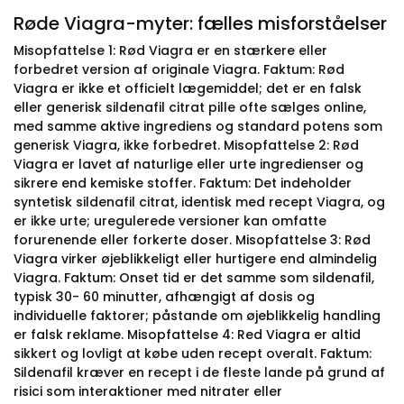
Røde Viagra-myter: fælles misforståelser
Misopfattelse 1: Rød Viagra er en stærkere eller
forbedret version af originale Viagra. Faktum: Rød
Viagra er ikke et officielt lægemiddel; det er en falsk
eller generisk sildenafil citrat pille ofte sælges online,
med samme aktive ingrediens og standard potens som
generisk Viagra, ikke forbedret. Misopfattelse 2: Rød
Viagra er lavet af naturlige eller urte ingredienser og
sikrere end kemiske stoffer. Faktum: Det indeholder
syntetisk sildenafil citrat, identisk med recept Viagra, og
er ikke urte; uregulerede versioner kan omfatte
forurenende eller forkerte doser. Misopfattelse 3: Rød
Viagra virker øjeblikkeligt eller hurtigere end almindelig
Viagra. Faktum: Onset tid er det samme som sildenafil,
typisk 30- 60 minutter, afhængigt af dosis og
individuelle faktorer; påstande om øjeblikkelig handling
er falsk reklame. Misopfattelse 4: Red Viagra er altid
sikkert og lovligt at købe uden recept overalt. Faktum:
Sildenafil kræver en recept i de fleste lande på grund af
risici som interaktioner med nitrater eller