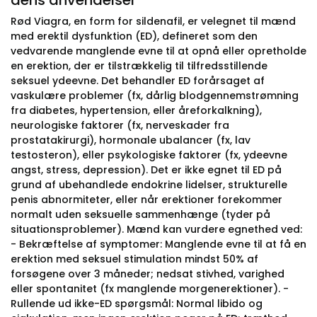
dens anvendelser
Rød Viagra, en form for sildenafil, er velegnet til mænd
med erektil dysfunktion (ED), defineret som den
vedvarende manglende evne til at opnå eller opretholde
en erektion, der er tilstrækkelig til tilfredsstillende
seksuel ydeevne. Det behandler ED forårsaget af
vaskulære problemer (fx, dårlig blodgennemstrømning
fra diabetes, hypertension, eller åreforkalkning),
neurologiske faktorer (fx, nerveskader fra
prostatakirurgi), hormonale ubalancer (fx, lav
testosteron), eller psykologiske faktorer (fx, ydeevne
angst, stress, depression). Det er ikke egnet til ED på
grund af ubehandlede endokrine lidelser, strukturelle
penis abnormiteter, eller når erektioner forekommer
normalt uden seksuelle sammenhænge (tyder på
situationsproblemer). Mænd kan vurdere egnethed ved:
- Bekræftelse af symptomer: Manglende evne til at få en
erektion med seksuel stimulation mindst 50% af
forsøgene over 3 måneder; nedsat stivhed, varighed
eller spontanitet (fx manglende morgenerektioner). -
Rullende ud ikke-ED spørgsmål: Normal libido og