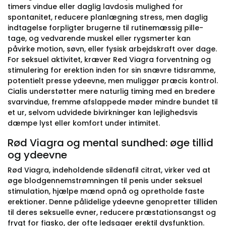
timers vindue eller daglig lavdosis mulighed for
spontanitet, reducere planlægning stress, men daglig
indtagelse forpligter brugerne til rutinemæssig pille-
tage, og vedvarende muskel eller rygsmerter kan
påvirke motion, søvn, eller fysisk arbejdskraft over dage.
For seksuel aktivitet, kræver Red Viagra forventning og
stimulering for erektion inden for sin snævre tidsramme,
potentielt presse ydeevne, men muliggør præcis kontrol.
Cialis understøtter mere naturlig timing med en bredere
svarvindue, fremme afslappede møder mindre bundet til
et ur, selvom udvidede bivirkninger kan lejlighedsvis
dæmpe lyst eller komfort under intimitet.
Rød Viagra og mental sundhed: øge tillid
og ydeevne
Rød Viagra, indeholdende sildenafil citrat, virker ved at
øge blodgennemstrømningen til penis under seksuel
stimulation, hjælpe mænd opnå og opretholde faste
erektioner. Denne pålidelige ydeevne genopretter tilliden
til deres seksuelle evner, reducere præstationsangst og
frygt for fiasko, der ofte ledsager erektil dysfunktion.