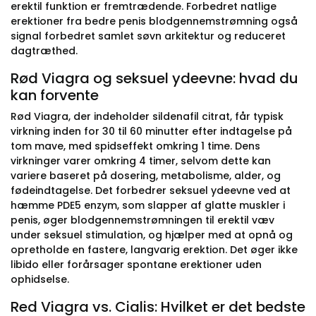
erektil funktion er fremtrædende. Forbedret natlige
erektioner fra bedre penis blodgennemstrømning også
signal forbedret samlet søvn arkitektur og reduceret
dagtræthed.
Rød Viagra og seksuel ydeevne: hvad du
kan forvente
Rød Viagra, der indeholder sildenafil citrat, får typisk
virkning inden for 30 til 60 minutter efter indtagelse på
tom mave, med spidseffekt omkring 1 time. Dens
virkninger varer omkring 4 timer, selvom dette kan
variere baseret på dosering, metabolisme, alder, og
fødeindtagelse. Det forbedrer seksuel ydeevne ved at
hæmme PDE5 enzym, som slapper af glatte muskler i
penis, øger blodgennemstrømningen til erektil væv
under seksuel stimulation, og hjælper med at opnå og
opretholde en fastere, langvarig erektion. Det øger ikke
libido eller forårsager spontane erektioner uden
ophidselse.
Red Viagra vs. Cialis: Hvilket er det bedste