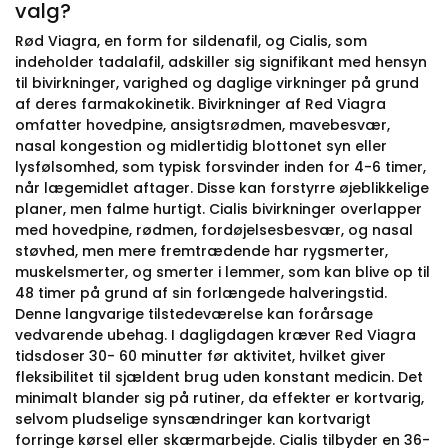
valg?
Rød Viagra, en form for sildenafil, og Cialis, som
indeholder tadalafil, adskiller sig signifikant med hensyn
til bivirkninger, varighed og daglige virkninger på grund
af deres farmakokinetik. Bivirkninger af Red Viagra
omfatter hovedpine, ansigtsrødmen, mavebesvær,
nasal kongestion og midlertidig blottonet syn eller
lysfølsomhed, som typisk forsvinder inden for 4-6 timer,
når lægemidlet aftager. Disse kan forstyrre øjeblikkelige
planer, men falme hurtigt. Cialis bivirkninger overlapper
med hovedpine, rødmen, fordøjelsesbesvær, og nasal
støvhed, men mere fremtrædende har rygsmerter,
muskelsmerter, og smerter i lemmer, som kan blive op til
48 timer på grund af sin forlængede halveringstid.
Denne langvarige tilstedeværelse kan forårsage
vedvarende ubehag. I dagligdagen kræver Red Viagra
tidsdoser 30- 60 minutter før aktivitet, hvilket giver
fleksibilitet til sjældent brug uden konstant medicin. Det
minimalt blander sig på rutiner, da effekter er kortvarig,
selvom pludselige synsændringer kan kortvarigt
forringe kørsel eller skærmarbejde. Cialis tilbyder en 36-