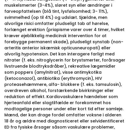
muskelsmerter (3-4%), sløret syn eller ændringer i
farveopfattelsen (blå tint, lysfølsomhed; 3- 11%),
svimmelhed (op til 4%) og udslæt. Sjældne, men
alvorlige risici omfatter pludseligt tab af hørelse,
forlænget erektion (priapisme varer over 4 timer, hvilket
kræver øjeblikkelig medicinsk intervention for at
forebygge permanent skade), pludseligt synstab (non-
arteritis anterior iskæmisk opticusneuropati) eller
alvorlig hypotension. Det kan interagere farligt med
nitrater (f. eks. nitroglycerin for brystsmerter, forårsager
livstruende blodtryksdråber), rekreative lægemidler
som poppers (amylnitrat), visse antimykotika
(ketoconazol), antibiotika (erythromycin), HIV
proteasehæmmere, alfa- blokkere (f. eks. tamsulosin),
overdreven alkohol, forstærkende bivirkninger eller
reduktion af effekt. Kardiovaskulære hændelser som
hjerteanfald eller slagtilfælde er forekommet hos
modtagelige personer under eller kort tid efter samleje.
Mænd, der kan drage fordel omfatter voksne i alderen
18 år og ældre med diagnosticeret eller selvidentificeret
ED fra fysiske årsager såsom vaskulære problemer,