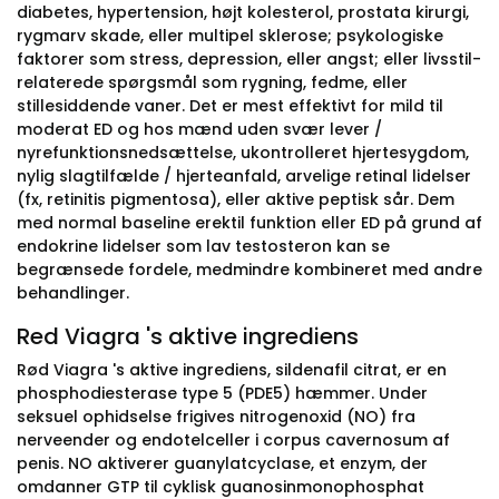
diabetes, hypertension, højt kolesterol, prostata kirurgi,
rygmarv skade, eller multipel sklerose; psykologiske
faktorer som stress, depression, eller angst; eller livsstil-
relaterede spørgsmål som rygning, fedme, eller
stillesiddende vaner. Det er mest effektivt for mild til
moderat ED og hos mænd uden svær lever /
nyrefunktionsnedsættelse, ukontrolleret hjertesygdom,
nylig slagtilfælde / hjerteanfald, arvelige retinal lidelser
(fx, retinitis pigmentosa), eller aktive peptisk sår. Dem
med normal baseline erektil funktion eller ED på grund af
endokrine lidelser som lav testosteron kan se
begrænsede fordele, medmindre kombineret med andre
behandlinger.
Red Viagra 's aktive ingrediens
Rød Viagra 's aktive ingrediens, sildenafil citrat, er en
phosphodiesterase type 5 (PDE5) hæmmer. Under
seksuel ophidselse frigives nitrogenoxid (NO) fra
nerveender og endotelceller i corpus cavernosum af
penis. NO aktiverer guanylatcyclase, et enzym, der
omdanner GTP til cyklisk guanosinmonophosphat