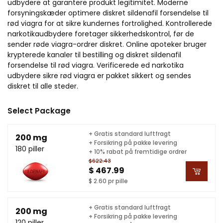
udbydere at garantere produkt legitimitet. Moderne
forsyningskæder optimere diskret sildenafil forsendelse til
rød viagra for at sikre kundernes fortrolighed. Kontrollerede
narkotikaudbydere foretager sikkerhedskontrol, før de
sender røde viagra-ordrer diskret. Online apoteker bruger
krypterede kanaler til bestilling og diskret sildenafil
forsendelse til rød viagra. Verificerede ed narkotika
udbydere sikre rød viagra er pakket sikkert og sendes
diskret til alle steder.
Select Package
+ Gratis standard luftfragt
200 mg
+ Forsikring på pakke levering
180 piller
+ 10% rabat på fremtidige ordrer
$622.43
$ 467.99
$ 2.60 pr pille
+ Gratis standard luftfragt
200 mg
+ Forsikring på pakke levering
120 piller