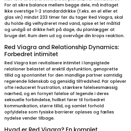
For at sikre balance mellem begge dele, må indtaget
ikke overstige 1-2 standarddrikke (f.eks. en øl eller et
glas vin) mindst 233 timer før du tager Red Viagra, skal
du holde dig velhydreret med vand, spise et let måltid
og undgå at drikke helt på dage, du planlægger at
bruge det. Rum dem ud og overvåge din krops reaktion.
Red Viagra and Relationship Dynamics:
Forbedret intimitet
Red Viagra kan revitalisere intimitet i langsigtede
relationer belastet af erektil dysfunktion, genoprette
tillid og spontanitet for den mandlige partner samtidig
regerende lidenskab og gensidig tilfredshed. Par oplever
ofte reduceret frustration, stærkere følelsesmæssig
nærhed, og en fornyet følelse af legende i deres
seksuelle forbindelse, hvilket fører til forbedret
kommunikation, større tillid, og samlet forhold
opfyldelse som fysiske barrierer opløses og fælles
nydelse vender tilbage.
Hvad er Red Viagra? En komplet