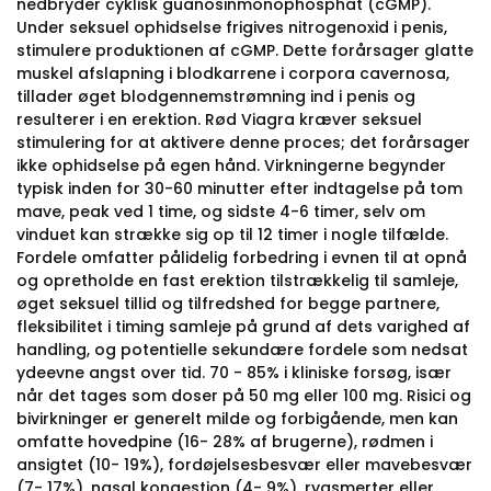
nedbryder cyklisk guanosinmonophosphat (cGMP).
Under seksuel ophidselse frigives nitrogenoxid i penis,
stimulere produktionen af cGMP. Dette forårsager glatte
muskel afslapning i blodkarrene i corpora cavernosa,
tillader øget blodgennemstrømning ind i penis og
resulterer i en erektion. Rød Viagra kræver seksuel
stimulering for at aktivere denne proces; det forårsager
ikke ophidselse på egen hånd. Virkningerne begynder
typisk inden for 30-60 minutter efter indtagelse på tom
mave, peak ved 1 time, og sidste 4-6 timer, selv om
vinduet kan strække sig op til 12 timer i nogle tilfælde.
Fordele omfatter pålidelig forbedring i evnen til at opnå
og opretholde en fast erektion tilstrækkelig til samleje,
øget seksuel tillid og tilfredshed for begge partnere,
fleksibilitet i timing samleje på grund af dets varighed af
handling, og potentielle sekundære fordele som nedsat
ydeevne angst over tid. 70 - 85% i kliniske forsøg, især
når det tages som doser på 50 mg eller 100 mg. Risici og
bivirkninger er generelt milde og forbigående, men kan
omfatte hovedpine (16- 28% af brugerne), rødmen i
ansigtet (10- 19%), fordøjelsesbesvær eller mavebesvær
(7- 17%), nasal kongestion (4- 9%), rygsmerter eller