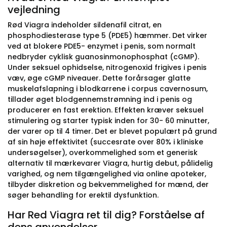
vejledning
Rød Viagra indeholder sildenafil citrat, en
phosphodiesterase type 5 (PDE5) hæmmer. Det virker
ved at blokere PDE5- enzymet i penis, som normalt
nedbryder cyklisk guanosinmonophosphat (cGMP).
Under seksuel ophidselse, nitrogenoxid frigives i penis
væv, øge cGMP niveauer. Dette forårsager glatte
muskelafslapning i blodkarrene i corpus cavernosum,
tillader øget blodgennemstrømning ind i penis og
producerer en fast erektion. Effekten kræver seksuel
stimulering og starter typisk inden for 30- 60 minutter,
der varer op til 4 timer. Det er blevet populært på grund
af sin høje effektivitet (succesrate over 80% i kliniske
undersøgelser), overkommelighed som et generisk
alternativ til mærkevarer Viagra, hurtig debut, pålidelig
varighed, og nem tilgængelighed via online apoteker,
tilbyder diskretion og bekvemmelighed for mænd, der
søger behandling for erektil dysfunktion.
Har Red Viagra ret til dig? Forståelse af