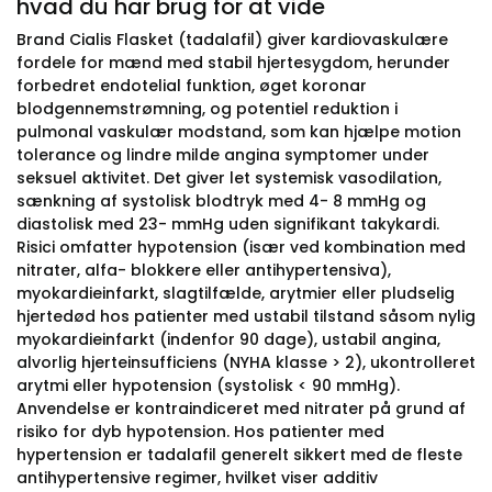
hvad du har brug for at vide
Brand Cialis Flasket (tadalafil) giver kardiovaskulære
fordele for mænd med stabil hjertesygdom, herunder
forbedret endotelial funktion, øget koronar
blodgennemstrømning, og potentiel reduktion i
pulmonal vaskulær modstand, som kan hjælpe motion
tolerance og lindre milde angina symptomer under
seksuel aktivitet. Det giver let systemisk vasodilation,
sænkning af systolisk blodtryk med 4- 8 mmHg og
diastolisk med 23- mmHg uden signifikant takykardi.
Risici omfatter hypotension (især ved kombination med
nitrater, alfa- blokkere eller antihypertensiva),
myokardieinfarkt, slagtilfælde, arytmier eller pludselig
hjertedød hos patienter med ustabil tilstand såsom nylig
myokardieinfarkt (indenfor 90 dage), ustabil angina,
alvorlig hjerteinsufficiens (NYHA klasse > 2), ukontrolleret
arytmi eller hypotension (systolisk < 90 mmHg).
Anvendelse er kontraindiceret med nitrater på grund af
risiko for dyb hypotension. Hos patienter med
hypertension er tadalafil generelt sikkert med de fleste
antihypertensive regimer, hvilket viser additiv