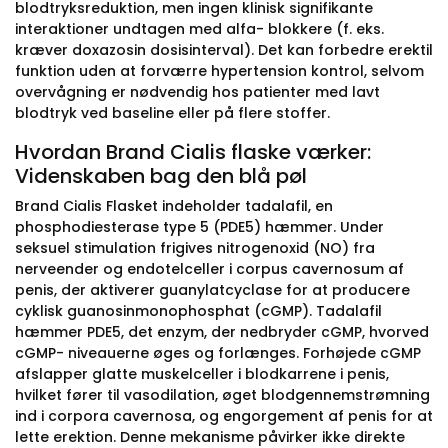
blodtryksreduktion, men ingen klinisk signifikante
interaktioner undtagen med alfa- blokkere (f. eks.
kræver doxazosin dosisinterval). Det kan forbedre erektil
funktion uden at forværre hypertension kontrol, selvom
overvågning er nødvendig hos patienter med lavt
blodtryk ved baseline eller på flere stoffer.
Hvordan Brand Cialis flaske værker:
Videnskaben bag den blå pøl
Brand Cialis Flasket indeholder tadalafil, en
phosphodiesterase type 5 (PDE5) hæmmer. Under
seksuel stimulation frigives nitrogenoxid (NO) fra
nerveender og endotelceller i corpus cavernosum af
penis, der aktiverer guanylatcyclase for at producere
cyklisk guanosinmonophosphat (cGMP). Tadalafil
hæmmer PDE5, det enzym, der nedbryder cGMP, hvorved
cGMP- niveauerne øges og forlænges. Forhøjede cGMP
afslapper glatte muskelceller i blodkarrene i penis,
hvilket fører til vasodilation, øget blodgennemstrømning
ind i corpora cavernosa, og engorgement af penis for at
lette erektion. Denne mekanisme påvirker ikke direkte