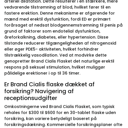
arteriel dilatation. Dette resulterer i en stærkere, mere
vedvarende tilstrømning af blod, hvilket fører til en
fastere erektion. Denne mekanisme er afgørende for
mænd med erektil dysfunktion, fordi ED er primært
forårsaget af nedsat blodgennemstrømning til penis på
grund af faktorer som endotelial dysfunktion,
åreforkalkning, diabetes, eller hypertension. Disse
tilstande reducerer tilgængeligheden af nitrogenoxid
eller øger PDE5- aktiviteten, hvilket forhindrer
tilstrækkelig vasodilation. Ved at modvirke dette
genopretter Brand Cialis Flasket det naturlige erektil
respons på seksuel stimulation, hvilket muliggør
pålidelige erektioner i op til 36 timer.
Er Brand Cialis flaske dækket af
forsikring? Navigering af
receptionsudgifter
Omkostningerne ved Brand Cialis Flasket, som typisk
rehales for $300 til $600 for en 30-tablet flaske uden
forsikring, kan variere betydeligt baseret på
forsikringsdækning. Kommercielle forsikringsplaner ofte