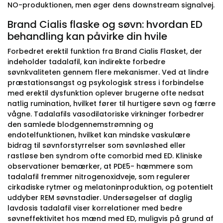
NO-produktionen, men øger dens downstream signalvej.
Brand Cialis flaske og søvn: hvordan ED
behandling kan påvirke din hvile
Forbedret erektil funktion fra Brand Cialis Flasket, der
indeholder tadalafil, kan indirekte forbedre
søvnkvaliteten gennem flere mekanismer. Ved at lindre
præstationsangst og psykologisk stress i forbindelse
med erektil dysfunktion oplever brugerne ofte nedsat
natlig rumination, hvilket fører til hurtigere søvn og færre
vågne. Tadalafils vasodilatoriske virkninger forbedrer
den samlede blodgennemstrømning og
endotelfunktionen, hvilket kan mindske vaskulære
bidrag til søvnforstyrrelser som søvnløshed eller
rastløse ben syndrom ofte comorbid med ED. Kliniske
observationer bemærker, at PDE5- hæmmere som
tadalafil fremmer nitrogenoxidveje, som regulerer
cirkadiske rytmer og melatoninproduktion, og potentielt
uddyber REM søvnstadier. Undersøgelser af daglig
lavdosis tadalafil viser korrelationer med bedre
søvneffektivitet hos mænd med ED, muligvis på grund af