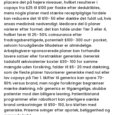
placere det på højere niveauer, hvilket resulterer i
copays fra $25 til $100 per flaske efter deduktibles,
mens nogle planer med stærke receptpligtige fordele
kan reducere det til $10- 50 eller dække det fuldt ud, hvis
anses medicinsk nødvendigt. Medicare del D planer
varierer efter formel; det kan falde under Tier 3 eller 4,
hvilket fører til 25- 50% coinsurance efter
fradragsberettigede, potentielt $100- 300 out- pocket,
selvom forudgående tilladelser er almindelige.
Arbejdsgivere-sponsorerede planer kan forhandle
lavere satser eller foretrækker generiske. Generisk
tadalafil ækvivalenter koster $30- 100 for samme
mængde uden forsikring, falder til $5- 20 med dækning,
som de fleste planer favoriserer generiske med nul eller
lav copays på Tier 1. Skifter til generics kan spare 70-
90% versus brand, men nogle forsikringer begrænser
mærke dækning, når generics er tilgængelige, skubbe
patienter mod den billigere løsning. Patientbistand
programmer eller rabatkort kan yderligere sænke
brand omkostninger til $50- 150, bro kløften med
generiske. Priserne svinger efter apotek, beliggenhed og