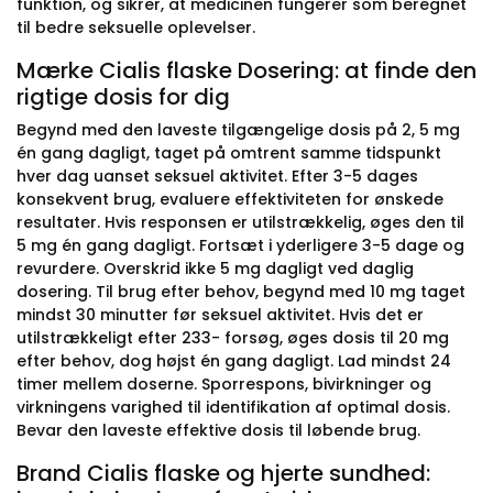
funktion, og sikrer, at medicinen fungerer som beregnet
til bedre seksuelle oplevelser.
Mærke Cialis flaske Dosering: at finde den
rigtige dosis for dig
Begynd med den laveste tilgængelige dosis på 2, 5 mg
én gang dagligt, taget på omtrent samme tidspunkt
hver dag uanset seksuel aktivitet. Efter 3-5 dages
konsekvent brug, evaluere effektiviteten for ønskede
resultater. Hvis responsen er utilstrækkelig, øges den til
5 mg én gang dagligt. Fortsæt i yderligere 3-5 dage og
revurdere. Overskrid ikke 5 mg dagligt ved daglig
dosering. Til brug efter behov, begynd med 10 mg taget
mindst 30 minutter før seksuel aktivitet. Hvis det er
utilstrækkeligt efter 233- forsøg, øges dosis til 20 mg
efter behov, dog højst én gang dagligt. Lad mindst 24
timer mellem doserne. Sporrespons, bivirkninger og
virkningens varighed til identifikation af optimal dosis.
Bevar den laveste effektive dosis til løbende brug.
Brand Cialis flaske og hjerte sundhed: