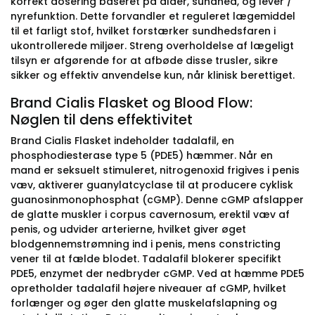
korrekt dosering baseret på alder, sundhed, og lever /
nyrefunktion. Dette forvandler et reguleret lægemiddel
til et farligt stof, hvilket forstærker sundhedsfaren i
ukontrollerede miljøer. Streng overholdelse af lægeligt
tilsyn er afgørende for at afbøde disse trusler, sikre
sikker og effektiv anvendelse kun, når klinisk berettiget.
Brand Cialis Flasket og Blood Flow:
Nøglen til dens effektivitet
Brand Cialis Flasket indeholder tadalafil, en
phosphodiesterase type 5 (PDE5) hæmmer. Når en
mand er seksuelt stimuleret, nitrogenoxid frigives i penis
væv, aktiverer guanylatcyclase til at producere cyklisk
guanosinmonophosphat (cGMP). Denne cGMP afslapper
de glatte muskler i corpus cavernosum, erektil væv af
penis, og udvider arterierne, hvilket giver øget
blodgennemstrømning ind i penis, mens constricting
vener til at fælde blodet. Tadalafil blokerer specifikt
PDE5, enzymet der nedbryder cGMP. Ved at hæmme PDE5
opretholder tadalafil højere niveauer af cGMP, hvilket
forlænger og øger den glatte muskelafslapning og