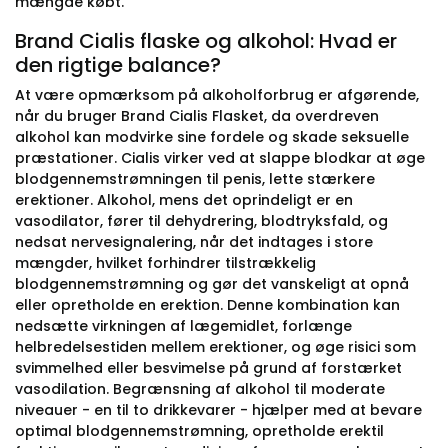
mængde købt.
Brand Cialis flaske og alkohol: Hvad er
den rigtige balance?
At være opmærksom på alkoholforbrug er afgørende,
når du bruger Brand Cialis Flasket, da overdreven
alkohol kan modvirke sine fordele og skade seksuelle
præstationer. Cialis virker ved at slappe blodkar at øge
blodgennemstrømningen til penis, lette stærkere
erektioner. Alkohol, mens det oprindeligt er en
vasodilator, fører til dehydrering, blodtryksfald, og
nedsat nervesignalering, når det indtages i store
mængder, hvilket forhindrer tilstrækkelig
blodgennemstrømning og gør det vanskeligt at opnå
eller opretholde en erektion. Denne kombination kan
nedsætte virkningen af lægemidlet, forlænge
helbredelsestiden mellem erektioner, og øge risici som
svimmelhed eller besvimelse på grund af forstærket
vasodilation. Begrænsning af alkohol til moderate
niveauer - en til to drikkevarer - hjælper med at bevare
optimal blodgennemstrømning, opretholde erektil