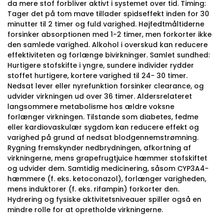
da mere stof forbliver aktivt i systemet over tid. Timing:
Tager det på tom mave tillader spidseffekt inden for 30
minutter til 2 timer og fuld varighed. Højfedtmåltiderne
forsinker absorptionen med 1-2 timer, men forkorter ikke
den samlede varighed. Alkohol i overskud kan reducere
effektiviteten og forlænge bivirkninger. Samlet sundhed:
Hurtigere stofskifte i yngre, sundere individer rydder
stoffet hurtigere, kortere varighed til 24- 30 timer.
Nedsat lever eller nyrefunktion forsinker clearance, og
udvider virkningen ud over 36 timer. Aldersrelateret
langsommere metabolisme hos ældre voksne
forlænger virkningen. Tilstande som diabetes, fedme
eller kardiovaskulær sygdom kan reducere effekt og
varighed på grund af nedsat blodgennemstrømning.
Rygning fremskynder nedbrydningen, afkortning af
virkningerne, mens grapefrugtjuice hæmmer stofskiftet
og udvider dem. Samtidig medicinering, såsom CYP3A4-
hæmmere (f. eks. ketoconazol), forlænger varigheden,
mens induktorer (f. eks. rifampin) forkorter den.
Hydrering og fysiske aktivitetsniveauer spiller også en
mindre rolle for at opretholde virkningerne.