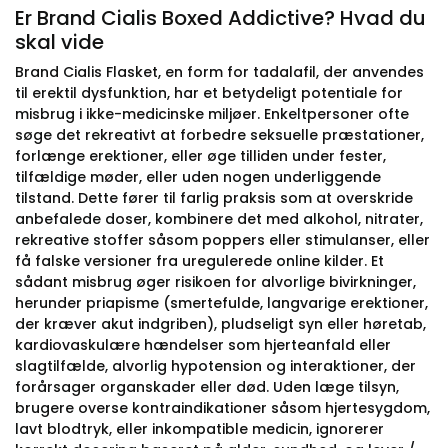
Er Brand Cialis Boxed Addictive? Hvad du
skal vide
Brand Cialis Flasket, en form for tadalafil, der anvendes
til erektil dysfunktion, har et betydeligt potentiale for
misbrug i ikke-medicinske miljøer. Enkeltpersoner ofte
søge det rekreativt at forbedre seksuelle præstationer,
forlænge erektioner, eller øge tilliden under fester,
tilfældige møder, eller uden nogen underliggende
tilstand. Dette fører til farlig praksis som at overskride
anbefalede doser, kombinere det med alkohol, nitrater,
rekreative stoffer såsom poppers eller stimulanser, eller
få falske versioner fra uregulerede online kilder. Et
sådant misbrug øger risikoen for alvorlige bivirkninger,
herunder priapisme (smertefulde, langvarige erektioner,
der kræver akut indgriben), pludseligt syn eller høretab,
kardiovaskulære hændelser som hjerteanfald eller
slagtilfælde, alvorlig hypotension og interaktioner, der
forårsager organskader eller død. Uden læge tilsyn,
brugere overse kontraindikationer såsom hjertesygdom,
lavt blodtryk, eller inkompatible medicin, ignorerer