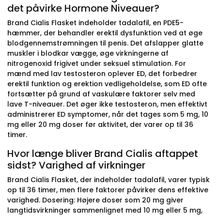
det påvirke Hormone Niveauer?
Brand Cialis Flasket indeholder tadalafil, en PDE5-
hæmmer, der behandler erektil dysfunktion ved at øge
blodgennemstrømningen til penis. Det afslapper glatte
muskler i blodkar vægge, øge virkningerne af
nitrogenoxid frigivet under seksuel stimulation. For
mænd med lav testosteron oplever ED, det forbedrer
erektil funktion og erektion vedligeholdelse, som ED ofte
fortsætter på grund af vaskulære faktorer selv med
lave T-niveauer. Det øger ikke testosteron, men effektivt
administrerer ED symptomer, når det tages som 5 mg, 10
mg eller 20 mg doser før aktivitet, der varer op til 36
timer.
Hvor længe bliver Brand Cialis aftappet
sidst? Varighed af virkninger
Brand Cialis Flasket, der indeholder tadalafil, varer typisk
op til 36 timer, men flere faktorer påvirker dens effektive
varighed. Dosering: Højere doser som 20 mg giver
langtidsvirkninger sammenlignet med 10 mg eller 5 mg,