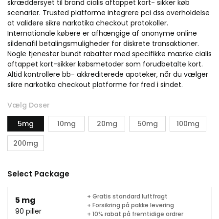
skræddersyet til brand cialis aftappet kort- sikker køb
scenarier. Trusted platforme integrere pci dss overholdelse
at validere sikre narkotika checkout protokoller.
Internationale købere er afhængige af anonyme online
sildenafil betalingsmuligheder for diskrete transaktioner.
Nogle tjenester bundt rabatter med specifikke mærke cialis
aftappet kort-sikker købsmetoder som forudbetalte kort.
Altid kontrollere bb- akkrediterede apoteker, når du vælger
sikre narkotika checkout platforme for fred i sindet.
Vælg Doser
5mg
10mg
20mg
50mg
100mg
200mg
Select Package
+ Gratis standard luftfragt
5 mg
+ Forsikring på pakke levering
90 piller
+ 10% rabat på fremtidige ordrer