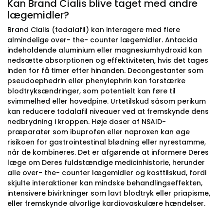
Kan Brand Cialis blive taget med andre
lægemidler?
Brand Cialis (tadalafil) kan interagere med flere
almindelige over- the- counter lægemidler. Antacida
indeholdende aluminium eller magnesiumhydroxid kan
nedsætte absorptionen og effektiviteten, hvis det tages
inden for få timer efter hinanden. Decongestanter som
pseudoephedrin eller phenylephrin kan forstærke
blodtryksændringer, som potentielt kan føre til
svimmelhed eller hovedpine. Urtetilskud såsom perikum
kan reducere tadalafil niveauer ved at fremskynde dens
nedbrydning i kroppen. Høje doser af NSAID-
præparater som ibuprofen eller naproxen kan øge
risikoen for gastrointestinal blødning eller nyrestamme,
når de kombineres. Det er afgørende at informere Deres
læge om Deres fuldstændige medicinhistorie, herunder
alle over- the- counter lægemidler og kosttilskud, fordi
skjulte interaktioner kan mindske behandlingseffekten,
intensivere bivirkninger som lavt blodtryk eller priapisme,
eller fremskynde alvorlige kardiovaskulære hændelser.