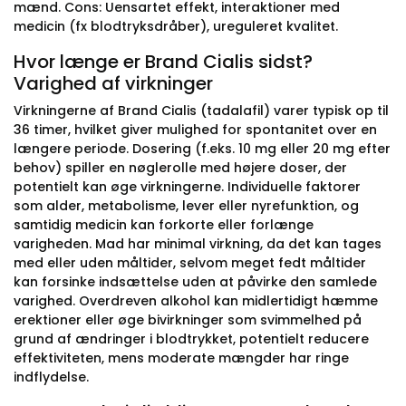
mænd. Cons: Uensartet effekt, interaktioner med
medicin (fx blodtryksdråber), ureguleret kvalitet.
Hvor længe er Brand Cialis sidst?
Varighed af virkninger
Virkningerne af Brand Cialis (tadalafil) varer typisk op til
36 timer, hvilket giver mulighed for spontanitet over en
længere periode. Dosering (f.eks. 10 mg eller 20 mg efter
behov) spiller en nøglerolle med højere doser, der
potentielt kan øge virkningerne. Individuelle faktorer
som alder, metabolisme, lever eller nyrefunktion, og
samtidig medicin kan forkorte eller forlænge
varigheden. Mad har minimal virkning, da det kan tages
med eller uden måltider, selvom meget fedt måltider
kan forsinke indsættelse uden at påvirke den samlede
varighed. Overdreven alkohol kan midlertidigt hæmme
erektioner eller øge bivirkninger som svimmelhed på
grund af ændringer i blodtrykket, potentielt reducere
effektiviteten, mens moderate mængder har ringe
indflydelse.