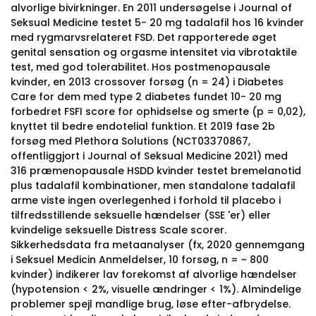
alvorlige bivirkninger. En 2011 undersøgelse i Journal of
Seksual Medicine testet 5- 20 mg tadalafil hos 16 kvinder
med rygmarvsrelateret FSD. Det rapporterede øget
genital sensation og orgasme intensitet via vibrotaktile
test, med god tolerabilitet. Hos postmenopausale
kvinder, en 2013 crossover forsøg (n = 24) i Diabetes
Care for dem med type 2 diabetes fundet 10- 20 mg
forbedret FSFI score for ophidselse og smerte (p = 0,02),
knyttet til bedre endotelial funktion. Et 2019 fase 2b
forsøg med Plethora Solutions (NCT03370867,
offentliggjort i Journal of Seksual Medicine 2021) med
316 præmenopausale HSDD kvinder testet bremelanotid
plus tadalafil kombinationer, men standalone tadalafil
arme viste ingen overlegenhed i forhold til placebo i
tilfredsstillende seksuelle hændelser (SSE 'er) eller
kvindelige seksuelle Distress Scale scorer.
Sikkerhedsdata fra metaanalyser (fx, 2020 gennemgang
i Seksuel Medicin Anmeldelser, 10 forsøg, n = ~ 800
kvinder) indikerer lav forekomst af alvorlige hændelser
(hypotension < 2%, visuelle ændringer < 1%). Almindelige
problemer spejl mandlige brug, løse efter-afbrydelse.