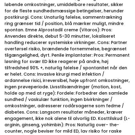
løbende omkostninger, umiddelbare resultater, sikker
for de fleste sundhedsmæssige betingelser, herunder
postkirurgi. Cons: Unaturlig følelse, sammentrækning
ring grænser tid / position, blå mærker muligt, mindre
spontan. Emne Alprostadil creme (Vitaros): Pros:
Anvendes direkte, debut 5-30 minutter, lokaliseret
handling reducerer systemiske virkninger. Cons: Partner
overførsel risiko, brændende fornemmelse, begrænset
tilgængelighed, dyrt. Penile implantater: Pros: Permanent
løsning for svær ED ikke reagerer på andre, høj
tilfredshed 90% +, naturlig følelse / spontanitet når den
er helet. Cons: Invasive kirurgi med infektion /
ardannelse risici, irreversibel, høje upfront omkostninger,
ingen prøveperiode. Livsstilsændringer (motion, kost,
holde op med at ryge): Fordele: Forbedrer den samlede
sundhed / vaskulær funktion, ingen bivirkninger /
omkostninger, adresserer rodårsagerne som fedme /
diabetes. Cons: Langsom resultater måneder, kræver
engagement, ikke nok alene til alvorlig ED. Kosttilskud (L-
arginin, ginseng, yohimbin): Pros: Naturlig over- the-
counter, nogle beviser for mild ED, lav risiko for raske