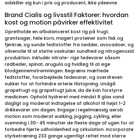
adskiller sig kun i pris og producent, ikke ydeevne.
Brand Cialis og livsstil Faktorer: hvordan
kost og motion påvirker effektivitet
Opretholde en afbalanceret kost rig på frugt,
grøntsager, hele korn, magert proteiner som fisk og
fjerkræ, og sunde fedtstoffer fra nødder, avocadoer, og
olivenolie til at støtte vaskulær sundhed og nitrogenoxid
produktion. Inkludér nitrate- rige fødevarer såsom
rødbeder, spinat, arugula og hvidløg til at øge
blodgennemstrømningen. Begræns mættede
fedtstoffer, forarbejdede fødevarer, og overdreven
sukker for at forhindre arterie tilstopning. Undgå
grapefrugt og grapefrugt juice, da de kan forstyrre
medicinen. Ophold hydreret med mindst 8 glas vand
dagligt og moderat indtagelse af alkohol til højst 1-2
drikkevarer om dagen. Engage i regelmæssig aerob
motion som moderat walking, jogging, cykling, eller
svømning i 30- 45 minutter de fleste dage af ugen for at
forbedre hjerte udholdenhed og cirkulation. Incorporate
styrketræning 233 gange ugentligt rettet mod større