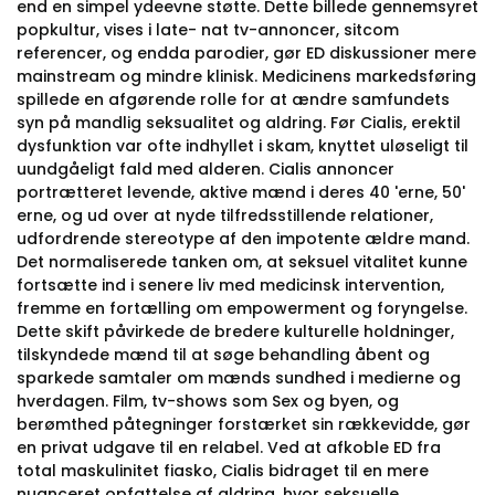
end en simpel ydeevne støtte. Dette billede gennemsyret
popkultur, vises i late- nat tv-annoncer, sitcom
referencer, og endda parodier, gør ED diskussioner mere
mainstream og mindre klinisk. Medicinens markedsføring
spillede en afgørende rolle for at ændre samfundets
syn på mandlig seksualitet og aldring. Før Cialis, erektil
dysfunktion var ofte indhyllet i skam, knyttet uløseligt til
uundgåeligt fald med alderen. Cialis annoncer
portrætteret levende, aktive mænd i deres 40 'erne, 50'
erne, og ud over at nyde tilfredsstillende relationer,
udfordrende stereotype af den impotente ældre mand.
Det normaliserede tanken om, at seksuel vitalitet kunne
fortsætte ind i senere liv med medicinsk intervention,
fremme en fortælling om empowerment og foryngelse.
Dette skift påvirkede de bredere kulturelle holdninger,
tilskyndede mænd til at søge behandling åbent og
sparkede samtaler om mænds sundhed i medierne og
hverdagen. Film, tv-shows som Sex og byen, og
berømthed påtegninger forstærket sin rækkevidde, gør
en privat udgave til en relabel. Ved at afkoble ED fra
total maskulinitet fiasko, Cialis bidraget til en mere
nuanceret opfattelse af aldring, hvor seksuelle