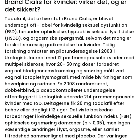
Brand Cialis for kvinder: virker det, og er
det sikkert?
Tadalafil, det aktive stof i Brand Cialis, er blevet
undersøgt off- label for kvindelig seksuel dysfunktion
(FSD), herunder ophidselse, hypoaktiv seksuel lyst lidelse
(HSDD), og orgasmiske spørgsmål, selvom det mangler
forskriftsmæssig godkendelse for kvinder. Tidlig
forskning omfatter en pilotundersøgelse i 2003 i
Urologisk Journal med 12 postmenopausale kvinder med
multipel sklerose, hvor 20- 50 mg doser forbedret
vaginal blodgennemstrømning og smøring målt ved
vaginal fotoplethysmografi, med milde bivirkninger som
hovedpine og rødmen. En 2008 randomiseret,
dobbeltblind, placebokontrolleret undersøgelse
offentliggjort i Urologi inkluderede 214 præmenopausale
kvinder med FSD. Deltagerne fik 20 mg tadalafil efter
behov eller dagligt i 12 uger. Det viste beskedne
forbedringer i kvindelige seksuelle funktion indeks (FSFI)
ophidselse og smøring domæner (p < 0,05), men ingen
væsentlige ændringer i lyst, orgasme, eller samlet
tilfredshed sammenlignet med placebo. Der var ingen