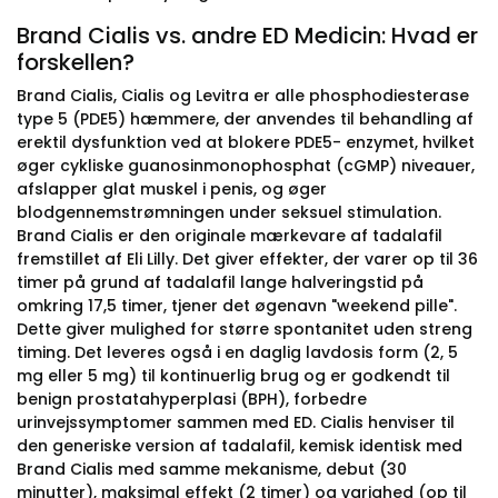
Brand Cialis vs. andre ED Medicin: Hvad er
forskellen?
Brand Cialis, Cialis og Levitra er alle phosphodiesterase
type 5 (PDE5) hæmmere, der anvendes til behandling af
erektil dysfunktion ved at blokere PDE5- enzymet, hvilket
øger cykliske guanosinmonophosphat (cGMP) niveauer,
afslapper glat muskel i penis, og øger
blodgennemstrømningen under seksuel stimulation.
Brand Cialis er den originale mærkevare af tadalafil
fremstillet af Eli Lilly. Det giver effekter, der varer op til 36
timer på grund af tadalafil lange halveringstid på
omkring 17,5 timer, tjener det øgenavn "weekend pille".
Dette giver mulighed for større spontanitet uden streng
timing. Det leveres også i en daglig lavdosis form (2, 5
mg eller 5 mg) til kontinuerlig brug og er godkendt til
benign prostatahyperplasi (BPH), forbedre
urinvejssymptomer sammen med ED. Cialis henviser til
den generiske version af tadalafil, kemisk identisk med
Brand Cialis med samme mekanisme, debut (30
minutter), maksimal effekt (2 timer) og varighed (op til