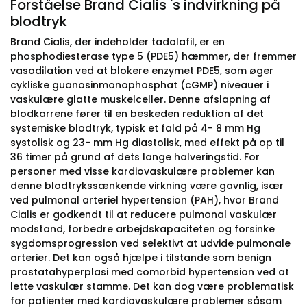
Forståelse Brand Cialis 's indvirkning på
blodtryk
Brand Cialis, der indeholder tadalafil, er en
phosphodiesterase type 5 (PDE5) hæmmer, der fremmer
vasodilation ved at blokere enzymet PDE5, som øger
cykliske guanosinmonophosphat (cGMP) niveauer i
vaskulære glatte muskelceller. Denne afslapning af
blodkarrene fører til en beskeden reduktion af det
systemiske blodtryk, typisk et fald på 4- 8 mm Hg
systolisk og 23- mm Hg diastolisk, med effekt på op til
36 timer på grund af dets lange halveringstid. For
personer med visse kardiovaskulære problemer kan
denne blodtrykssænkende virkning være gavnlig, især
ved pulmonal arteriel hypertension (PAH), hvor Brand
Cialis er godkendt til at reducere pulmonal vaskulær
modstand, forbedre arbejdskapaciteten og forsinke
sygdomsprogression ved selektivt at udvide pulmonale
arterier. Det kan også hjælpe i tilstande som benign
prostatahyperplasi med comorbid hypertension ved at
lette vaskulær stamme. Det kan dog være problematisk
for patienter med kardiovaskulære problemer såsom