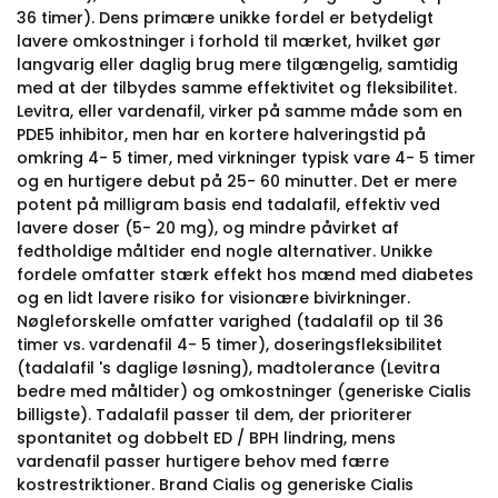
36 timer). Dens primære unikke fordel er betydeligt
lavere omkostninger i forhold til mærket, hvilket gør
langvarig eller daglig brug mere tilgængelig, samtidig
med at der tilbydes samme effektivitet og fleksibilitet.
Levitra, eller vardenafil, virker på samme måde som en
PDE5 inhibitor, men har en kortere halveringstid på
omkring 4- 5 timer, med virkninger typisk vare 4- 5 timer
og en hurtigere debut på 25- 60 minutter. Det er mere
potent på milligram basis end tadalafil, effektiv ved
lavere doser (5- 20 mg), og mindre påvirket af
fedtholdige måltider end nogle alternativer. Unikke
fordele omfatter stærk effekt hos mænd med diabetes
og en lidt lavere risiko for visionære bivirkninger.
Nøgleforskelle omfatter varighed (tadalafil op til 36
timer vs. vardenafil 4- 5 timer), doseringsfleksibilitet
(tadalafil 's daglige løsning), madtolerance (Levitra
bedre med måltider) og omkostninger (generiske Cialis
billigste). Tadalafil passer til dem, der prioriterer
spontanitet og dobbelt ED / BPH lindring, mens
vardenafil passer hurtigere behov med færre
kostrestriktioner. Brand Cialis og generiske Cialis