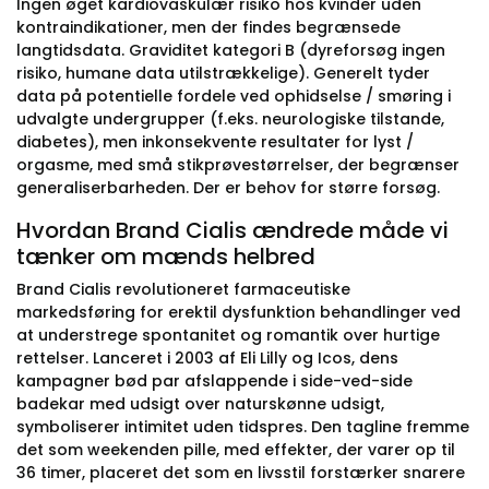
Ingen øget kardiovaskulær risiko hos kvinder uden
kontraindikationer, men der findes begrænsede
langtidsdata. Graviditet kategori B (dyreforsøg ingen
risiko, humane data utilstrækkelige). Generelt tyder
data på potentielle fordele ved ophidselse / smøring i
udvalgte undergrupper (f.eks. neurologiske tilstande,
diabetes), men inkonsekvente resultater for lyst /
orgasme, med små stikprøvestørrelser, der begrænser
generaliserbarheden. Der er behov for større forsøg.
Hvordan Brand Cialis ændrede måde vi
tænker om mænds helbred
Brand Cialis revolutioneret farmaceutiske
markedsføring for erektil dysfunktion behandlinger ved
at understrege spontanitet og romantik over hurtige
rettelser. Lanceret i 2003 af Eli Lilly og Icos, dens
kampagner bød par afslappende i side-ved-side
badekar med udsigt over naturskønne udsigt,
symboliserer intimitet uden tidspres. Den tagline fremme
det som weekenden pille, med effekter, der varer op til
36 timer, placeret det som en livsstil forstærker snarere