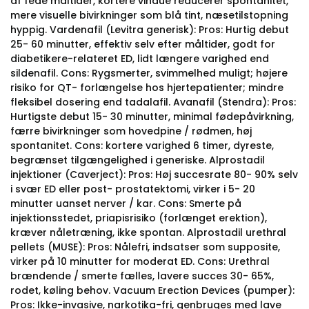
af fede måltider, kortere vindue reducerer spontanitet,
mere visuelle bivirkninger som blå tint, næsetilstopning
hyppig. Vardenafil (Levitra generisk): Pros: Hurtig debut
25- 60 minutter, effektiv selv efter måltider, godt for
diabetikere-relateret ED, lidt længere varighed end
sildenafil. Cons: Rygsmerter, svimmelhed muligt; højere
risiko for QT- forlængelse hos hjertepatienter; mindre
fleksibel dosering end tadalafil. Avanafil (Stendra): Pros:
Hurtigste debut 15- 30 minutter, minimal fødepåvirkning,
færre bivirkninger som hovedpine / rødmen, høj
spontanitet. Cons: kortere varighed 6 timer, dyreste,
begrænset tilgængelighed i generiske. Alprostadil
injektioner (Caverject): Pros: Høj succesrate 80- 90% selv
i svær ED eller post- prostatektomi, virker i 5- 20
minutter uanset nerver / kar. Cons: Smerte på
injektionsstedet, priapisrisiko (forlænget erektion),
kræver nåletræning, ikke spontan. Alprostadil urethral
pellets (MUSE): Pros: Nålefri, indsatser som supposite,
virker på 10 minutter for moderat ED. Cons: Urethral
brændende / smerte fælles, lavere succes 30- 65%,
rodet, køling behov. Vacuum Erection Devices (pumper):
Pros: Ikke-invasive, narkotika-fri, genbruges med lave