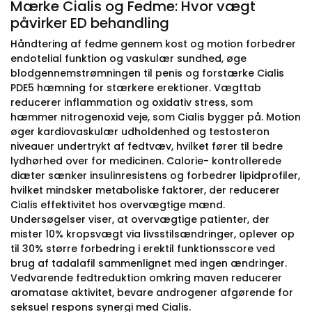
Mærke Cialis og Fedme: Hvor vægt
påvirker ED behandling
Håndtering af fedme gennem kost og motion forbedrer
endotelial funktion og vaskulær sundhed, øge
blodgennemstrømningen til penis og forstærke Cialis
PDE5 hæmning for stærkere erektioner. Vægttab
reducerer inflammation og oxidativ stress, som
hæmmer nitrogenoxid veje, som Cialis bygger på. Motion
øger kardiovaskulær udholdenhed og testosteron
niveauer undertrykt af fedtvæv, hvilket fører til bedre
lydhørhed over for medicinen. Calorie- kontrollerede
diæter sænker insulinresistens og forbedrer lipidprofiler,
hvilket mindsker metaboliske faktorer, der reducerer
Cialis effektivitet hos overvægtige mænd.
Undersøgelser viser, at overvægtige patienter, der
mister 10% kropsvægt via livsstilsændringer, oplever op
til 30% større forbedring i erektil funktionsscore ved
brug af tadalafil sammenlignet med ingen ændringer.
Vedvarende fedtreduktion omkring maven reducerer
aromatase aktivitet, bevare androgener afgørende for
seksuel respons synergi med Cialis.