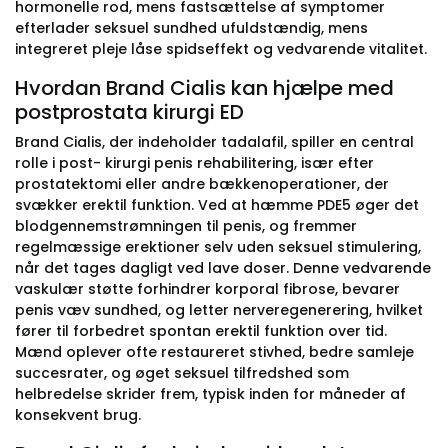
hormonelle rod, mens fastsættelse af symptomer
efterlader seksuel sundhed ufuldstændig, mens
integreret pleje låse spidseffekt og vedvarende vitalitet.
Hvordan Brand Cialis kan hjælpe med
postprostata kirurgi ED
Brand Cialis, der indeholder tadalafil, spiller en central
rolle i post- kirurgi penis rehabilitering, især efter
prostatektomi eller andre bækkenoperationer, der
svækker erektil funktion. Ved at hæmme PDE5 øger det
blodgennemstrømningen til penis, og fremmer
regelmæssige erektioner selv uden seksuel stimulering,
når det tages dagligt ved lave doser. Denne vedvarende
vaskulær støtte forhindrer korporal fibrose, bevarer
penis væv sundhed, og letter nerveregenerering, hvilket
fører til forbedret spontan erektil funktion over tid.
Mænd oplever ofte restaureret stivhed, bedre samleje
succesrater, og øget seksuel tilfredshed som
helbredelse skrider frem, typisk inden for måneder af
konsekvent brug.