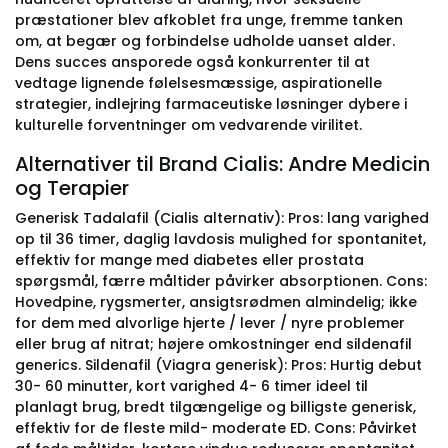
præstationer blev afkoblet fra unge, fremme tanken
om, at begær og forbindelse udholde uanset alder.
Dens succes ansporede også konkurrenter til at
vedtage lignende følelsesmæssige, aspirationelle
strategier, indlejring farmaceutiske løsninger dybere i
kulturelle forventninger om vedvarende virilitet.
Alternativer til Brand Cialis: Andre Medicin
og Terapier
Generisk Tadalafil (Cialis alternativ): Pros: lang varighed
op til 36 timer, daglig lavdosis mulighed for spontanitet,
effektiv for mange med diabetes eller prostata
spørgsmål, færre måltider påvirker absorptionen. Cons:
Hovedpine, rygsmerter, ansigtsrødmen almindelig; ikke
for dem med alvorlige hjerte / lever / nyre problemer
eller brug af nitrat; højere omkostninger end sildenafil
generics. Sildenafil (Viagra generisk): Pros: Hurtig debut
30- 60 minutter, kort varighed 4- 6 timer ideel til
planlagt brug, bredt tilgængelige og billigste generisk,
effektiv for de fleste mild- moderate ED. Cons: Påvirket