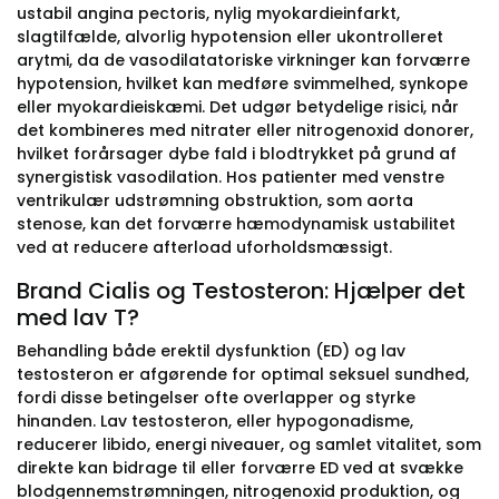
ustabil angina pectoris, nylig myokardieinfarkt,
slagtilfælde, alvorlig hypotension eller ukontrolleret
arytmi, da de vasodilatatoriske virkninger kan forværre
hypotension, hvilket kan medføre svimmelhed, synkope
eller myokardieiskæmi. Det udgør betydelige risici, når
det kombineres med nitrater eller nitrogenoxid donorer,
hvilket forårsager dybe fald i blodtrykket på grund af
synergistisk vasodilation. Hos patienter med venstre
ventrikulær udstrømning obstruktion, som aorta
stenose, kan det forværre hæmodynamisk ustabilitet
ved at reducere afterload uforholdsmæssigt.
Brand Cialis og Testosteron: Hjælper det
med lav T?
Behandling både erektil dysfunktion (ED) og lav
testosteron er afgørende for optimal seksuel sundhed,
fordi disse betingelser ofte overlapper og styrke
hinanden. Lav testosteron, eller hypogonadisme,
reducerer libido, energi niveauer, og samlet vitalitet, som
direkte kan bidrage til eller forværre ED ved at svække
blodgennemstrømningen, nitrogenoxid produktion, og