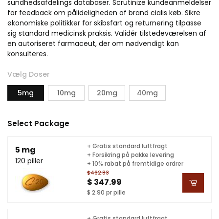
sundhedsafdelings databaser. Scrutinize kundeanmeldelser
for feedback om pålideligheden af brand cialis køb. Sikre
økonomiske politikker for skibsfart og returnering tilpasse
sig standard medicinsk praksis. Validér tilstedeværelsen af
en autoriseret farmaceut, der om nødvendigt kan
konsulteres.
Vælg Doser
5mg
10mg
20mg
40mg
Select Package
+ Gratis standard luftfragt
5 mg
+ Forsikring på pakke levering
120 piller
+ 10% rabat på fremtidige ordrer
$462.83
$ 347.99
$ 2.90 pr pille
+ Gratis standard luftfragt