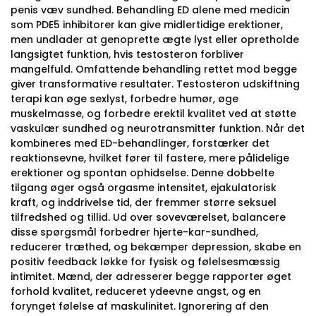
penis væv sundhed. Behandling ED alene med medicin
som PDE5 inhibitorer kan give midlertidige erektioner,
men undlader at genoprette ægte lyst eller opretholde
langsigtet funktion, hvis testosteron forbliver
mangelfuld. Omfattende behandling rettet mod begge
giver transformative resultater. Testosteron udskiftning
terapi kan øge sexlyst, forbedre humør, øge
muskelmasse, og forbedre erektil kvalitet ved at støtte
vaskulær sundhed og neurotransmitter funktion. Når det
kombineres med ED-behandlinger, forstærker det
reaktionsevne, hvilket fører til fastere, mere pålidelige
erektioner og spontan ophidselse. Denne dobbelte
tilgang øger også orgasme intensitet, ejakulatorisk
kraft, og inddrivelse tid, der fremmer større seksuel
tilfredshed og tillid. Ud over soveværelset, balancere
disse spørgsmål forbedrer hjerte-kar-sundhed,
reducerer træthed, og bekæmper depression, skabe en
positiv feedback løkke for fysisk og følelsesmæssig
intimitet. Mænd, der adresserer begge rapporter øget
forhold kvalitet, reduceret ydeevne angst, og en
forynget følelse af maskulinitet. Ignorering af den