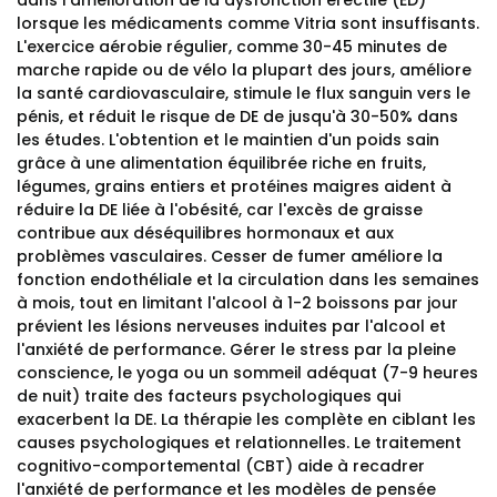
dans l'amélioration de la dysfonction érectile (ED)
lorsque les médicaments comme Vitria sont insuffisants.
L'exercice aérobie régulier, comme 30-45 minutes de
marche rapide ou de vélo la plupart des jours, améliore
la santé cardiovasculaire, stimule le flux sanguin vers le
pénis, et réduit le risque de DE de jusqu'à 30-50% dans
les études. L'obtention et le maintien d'un poids sain
grâce à une alimentation équilibrée riche en fruits,
légumes, grains entiers et protéines maigres aident à
réduire la DE liée à l'obésité, car l'excès de graisse
contribue aux déséquilibres hormonaux et aux
problèmes vasculaires. Cesser de fumer améliore la
fonction endothéliale et la circulation dans les semaines
à mois, tout en limitant l'alcool à 1-2 boissons par jour
prévient les lésions nerveuses induites par l'alcool et
l'anxiété de performance. Gérer le stress par la pleine
conscience, le yoga ou un sommeil adéquat (7-9 heures
de nuit) traite des facteurs psychologiques qui
exacerbent la DE. La thérapie les complète en ciblant les
causes psychologiques et relationnelles. Le traitement
cognitivo-comportemental (CBT) aide à recadrer
l'anxiété de performance et les modèles de pensée