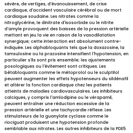
sévère, de vertiges, d'évanouissement, de crise
cardiaque, d'accident vasculaire cérébral ou de mort
cardiaque soudaine. Les nitrates comme la
nitroglycérine, le dinitrate d'isosorbide ou le nitrite
d'amyle provoquent des baisses de la pression artérielle
mettant en jeu la vie en raison de la vasodilatation
synergique; cette interaction est absolument contre-
indiquée. Les alphabloquants tels que la doxazosine, la
tamsulosine ou la prazosine intensifient l'hypotension, en
particulier s'ils sont pris ensemble; les ajustements
posologiques ou l'évitement sont critiques. Les
bêtabloquants comme le métoprolol ou le sculptilol
peuvent augmenter les effets hypotenseurs du sildénafil
et altérer la fonction cardiaque chez les patients
atteints de maladies cardiovasculaires. Les inhibiteurs
calciques, y compris l'amlodipine ou le vérapamil,
peuvent entraîner une réduction excessive de la
pression artérielle et une tachycardie réflexe. Les
stimulateurs de la guanylate cyclase comme le
riociguat produisent une hypotension profonde
semblable aux nitrates. Les autres inhibiteurs de la PDE5