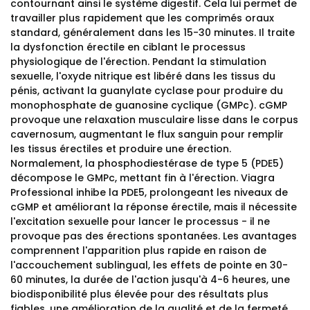
contournant ainsi le système digestif. Cela lui permet de
travailler plus rapidement que les comprimés oraux
standard, généralement dans les 15-30 minutes. Il traite
la dysfonction érectile en ciblant le processus
physiologique de l'érection. Pendant la stimulation
sexuelle, l'oxyde nitrique est libéré dans les tissus du
pénis, activant la guanylate cyclase pour produire du
monophosphate de guanosine cyclique (GMPc). cGMP
provoque une relaxation musculaire lisse dans le corpus
cavernosum, augmentant le flux sanguin pour remplir
les tissus érectiles et produire une érection.
Normalement, la phosphodiestérase de type 5 (PDE5)
décompose le GMPc, mettant fin à l'érection. Viagra
Professional inhibe la PDE5, prolongeant les niveaux de
cGMP et améliorant la réponse érectile, mais il nécessite
l'excitation sexuelle pour lancer le processus - il ne
provoque pas des érections spontanées. Les avantages
comprennent l'apparition plus rapide en raison de
l'accouchement sublingual, les effets de pointe en 30-
60 minutes, la durée de l'action jusqu'à 4-6 heures, une
biodisponibilité plus élevée pour des résultats plus
fiables, une amélioration de la qualité et de la fermeté